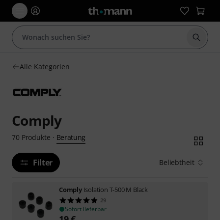
Suche 
Alle Kategorien
Comply
Beratung
70
Produkte
·
Filter
Beliebtheit
Comply
Isolation T-500 M Black
29
Sofort lieferbar
19
€