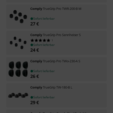
Comply
TrueGrip Pro TWR-200-B M
Sofort lieferbar
27
€
Comply
TrueGrip Pro Sennheiser S
1
Sofort lieferbar
24
€
Comply
TrueGrip Pro TWo-230-A S
Sofort lieferbar
26
€
Comply
TrueGrip TW-180-B L
Sofort lieferbar
29
€