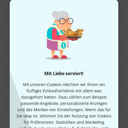
Comply
TrueGrip Pro TWo-230-A L
Sofort lieferbar
26
€
Comply
TrueGrip Pro TW-400-C L
Sofort lieferbar
27
€
Comply
Isolation T-200 S Black
Mit Liebe serviert!
Sofort lieferbar
18,50
€
Mit unseren Cookies möchten wir Ihnen ein
fluffiges Einkaufserlebnis mit allem was
Comply
TrueGrip Pro TW-200-C L
dazugehört bieten. Dazu zählen zum Beispiel
1
passende Angebote, personalisierte Anzeigen
Sofort lieferbar
und das Merken von Einstellungen. Wenn das für
26
€
Sie okay ist, stimmen Sie der Nutzung von Cookies
für Präferenzen, Statistiken und Marketing
Comply
Isolation T-100 L Black