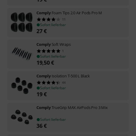
Comply
Foam Tips 2.0 Air Pods Pro M
11
Sofort lieferbar
27
€
Comply
Soft Wraps
1
Sofort lieferbar
19,50
€
Comply
Isolation T-500 L Black
44
Sofort lieferbar
19
€
Comply
TrueGrip MAX AirPods Pro 3 Mix
Sofort lieferbar
36
€