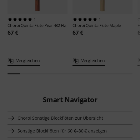
1
1
C
Choroi
Quinta Flute Pear 432 Hz
Choroi
Quinta Flute Maple
H
67 €
67 €
Vergleichen
Vergleichen
Smart Navigator
Choroi Sonstige Blockflöten zur Übersicht
Sonstige Blockflöten für 60 €–80 € anzeigen