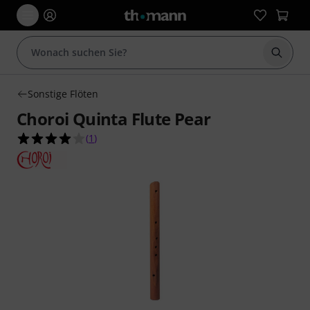
Suche 
Sonstige Flöten
Choroi Quinta Flute Pear
4.0 von 5 Sternen aus 1 Kundenbewertungen
(
1
)