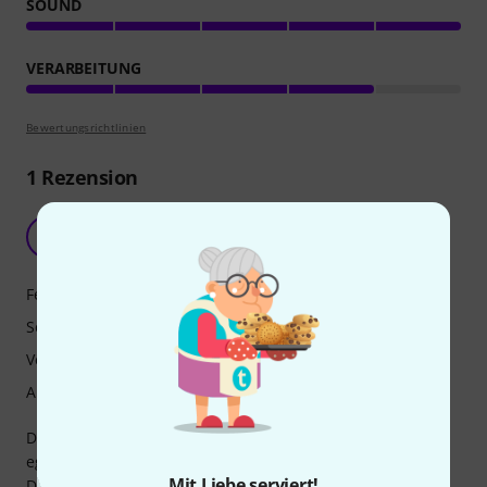
SOUND
VERARBEITUNG
Bewertungsrichtlinien
1
Rezension
Klingt auch in Kinderhänden angenehm
F
FeliGra 10.01.2026
Features
Sound
Verarbeitung
Ansprache
Die Flöte hat den unbeschreiblichen Effekt, dass sogar fast
egal ist was man tut und es klingt nicht ganz schief.
Mit Liebe serviert!
Die Verarbeitung ist gut, den Stil muss man mögen.