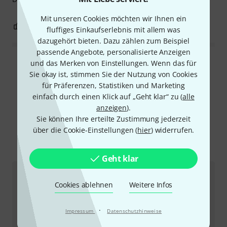
Mit unseren Cookies möchten wir Ihnen ein
0
0
BEWERTUNG MELDEN
fluffiges Einkaufserlebnis mit allem was
dazugehört bieten. Dazu zählen zum Beispiel
passende Angebote, personalisierte Anzeigen
und das Merken von Einstellungen. Wenn das für
Alle Bewertungen lesen
Sie okay ist, stimmen Sie der Nutzung von Cookies
für Präferenzen, Statistiken und Marketing
einfach durch einen Klick auf „Geht klar“ zu (
alle
anzeigen
).
Schon gewusst?
Sie können Ihre erteilte Zustimmung jederzeit
über die Cookie-Einstellungen (
hier
) widerrufen.
Alle
Ratgeber
Geht klar
Cookies ablehnen
Weitere Infos
·
Impressum
Datenschutzhinweise