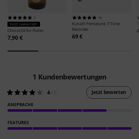
2
16
Kunath
Pentatonic 7-Tone
PASST GARANTIERT
Recorder
Choroi
Oil for Flutes
69 €
7,90 €
1
Kundenbewertungen
Jetzt bewerten
4
/ 5
ANSPRACHE
FEATURES