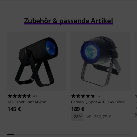
Zubehör & passende Artikel
43
57
ADJ
Saber Spot RGBW
Cameo
Q-Spot 40 RGBW Black
S
m
145 €
189 €
-28%
UVP: 260,75 €