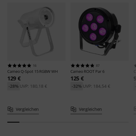
16
87
Cameo
Q-Spot 15 RGBW WH
Cameo
ROOT Par 6
129 €
125 €
-28%
UVP: 180,18 €
-32%
UVP: 184,54 €
Vergleichen
Vergleichen