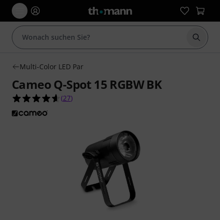
Suche 
Multi-Color LED Par
Cameo Q-Spot 15 RGBW BK
4.6 von 5 Sternen aus 27 Kundenbewertungen
(
27
)