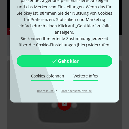
passende Angebote, personalisierte Anzeigen
und das Merken von Einstellungen. Wenn das für
Sie okay ist, stimmen Sie der Nutzung von Cookies
für Präferenzen, Statistiken und Marketing
einfach durch einen Klick auf „Geht klar“ zu (
alle
YOUTUBE
anzeigen
).
Sie können Ihre erteilte Zustimmung jederzeit
Cameo Q-Spot 15 RGBW - Compact Spot Light With
über die Cookie-Einstellungen (
hier
) widerrufen.
15W RGBW LED In Black And White Housing
abspielen
Geht klar
Cookies ablehnen
Weitere Infos
·
Impressum
Datenschutzhinweise