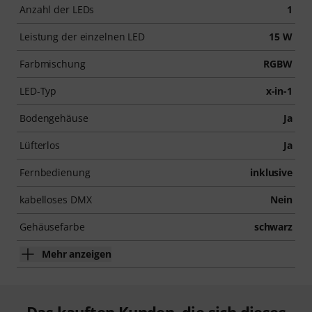
Anzahl der LEDs
1
Leistung der einzelnen LED
15 W
Farbmischung
RGBW
LED-Typ
x-in-1
Bodengehäuse
Ja
Lüfterlos
Ja
Fernbedienung
inklusive
kabelloses DMX
Nein
Gehäusefarbe
schwarz
Mehr anzeigen
Das kauften Kunden, die sich dieses