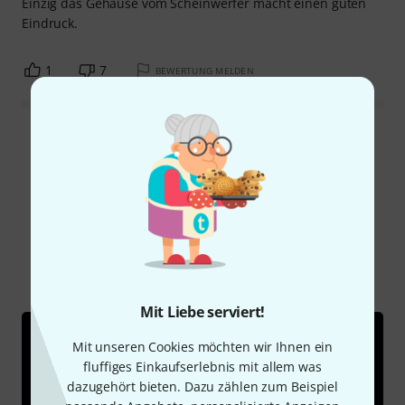
Einzig das Gehäuse vom Scheinwerfer macht einen guten
Eindruck.
1
7
BEWERTUNG MELDEN
Alle Bewertungen lesen
Schon gewusst?
Alle
Videos
Ratgeber
Downloads
Mit Liebe serviert!
Mit unseren Cookies möchten wir Ihnen ein
fluffiges Einkaufserlebnis mit allem was
dazugehört bieten. Dazu zählen zum Beispiel