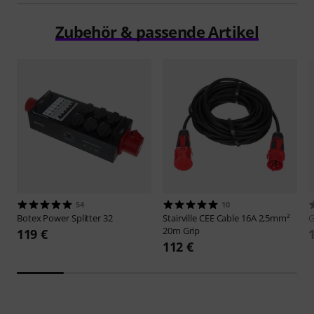
Zubehör & passende Artikel
54
10
Botex
Power Splitter 32
Stairville
CEE Cable 16A 2,5mm²
G
20m Grip
119 €
112 €