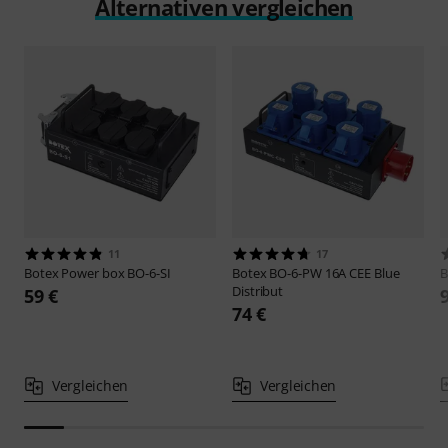
Alternativen vergleichen
11
17
Botex
Power box BO-6-SI
Botex
BO-6-PW 16A CEE Blue
B
Distribut
59 €
74 €
Vergleichen
Vergleichen