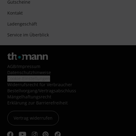
Gutscheine
Kontakt
Ladengeschäft
Service im Überblick
AGB
/
Impressum
Datenschutzhinweise
Cookie-Einstellungen
Widerrufsrecht für Verbraucher
Bestellvorgang/Vertragsabschluss
Mängelhaftungsrecht
Erklärung zur Barrierefreiheit
Vertrag widerrufen