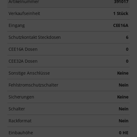
Artikelnummer
391017
Verkaufseinheit
1 Stück
Eingang
CEE16A
Schutzkontakt Steckdosen
6
CEE16A Dosen
0
CEE32A Dosen
0
Sonstige Anschlüsse
Keine
Fehlstromschutzschalter
Nein
Sicherungen
Keine
Schalter
Nein
Rackformat
Nein
Einbauhöhe
0 HE