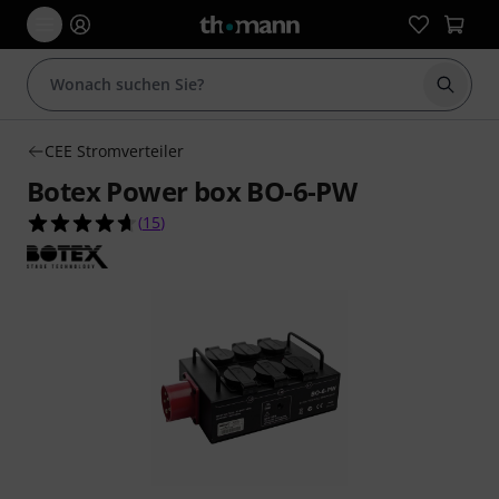
Suche 
CEE Stromverteiler
Botex Power box BO-6-PW
4.7 von 5 Sternen aus 15 Kundenbewertungen
(
15
)