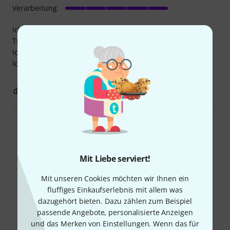
Verarbeitung
Ich habe mir diese Splitbox zum Stromverteilen in der
Traverse gekauft.
Ich bin sehr zufrieden damit.
Ich kann die Box nur empfehlen.
0
0
BEWERTUNG MELDEN
Alle Bewertungen lesen
Mit Liebe serviert!
Schon gewusst?
Mit unseren Cookies möchten wir Ihnen ein
fluffiges Einkaufserlebnis mit allem was
dazugehört bieten. Dazu zählen zum Beispiel
Alle
Downloads
passende Angebote, personalisierte Anzeigen
und das Merken von Einstellungen. Wenn das für