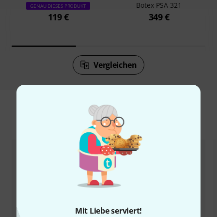
Botex PSA 321
GENAU DIESES PRODUKT
119 €
349 €
Vergleichen
Zubehör & passende Artikel
Mit Liebe serviert!