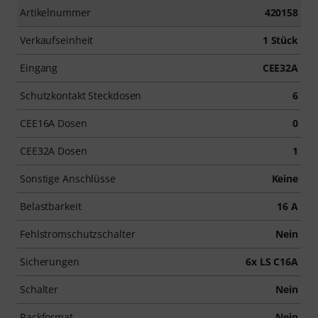
Artikelnummer
420158
Verkaufseinheit
1 Stück
Eingang
CEE32A
Schutzkontakt Steckdosen
6
CEE16A Dosen
0
CEE32A Dosen
1
Sonstige Anschlüsse
Keine
Belastbarkeit
16 A
Fehlstromschutzschalter
Nein
Sicherungen
6x LS C16A
Schalter
Nein
Rackformat
Nein