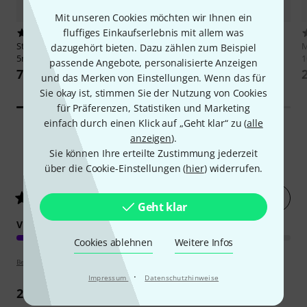
Mit unseren Cookies möchten wir Ihnen ein
fluffiges Einkaufserlebnis mit allem was
21
20
Stairville
CEE Cable 32A 6,0mm²
Stairville
CEE Cable 32A 6,0mm²
M
dazugehört bieten. Dazu zählen zum Beispiel
5m Grip
10m Grip
1
passende Angebote, personalisierte Anzeigen
73 €
121 €
und das Merken von Einstellungen. Wenn das für
Sie okay ist, stimmen Sie der Nutzung von Cookies
für Präferenzen, Statistiken und Marketing
einfach durch einen Klick auf „Geht klar“ zu (
alle
anzeigen
).
Sie können Ihre erteilte Zustimmung jederzeit
54
Kundenbewertungen
über die Cookie-Einstellungen (
hier
) widerrufen.
Jetzt bewerten
4.9
/ 5
Geht klar
VERARBEITUNG
Cookies ablehnen
Weitere Infos
Bewertungsrichtlinien
·
Impressum
Datenschutzhinweise
21
Rezensionen