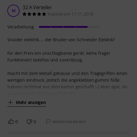
32 A Verteiler
M
matzekram 17.11.2018
Verarbeitung
Snaider elektrik.... der Bruder von Schneider Elektrik?
für den Preis ein unschlagbares gerät, keine frage!
Funktioniert tadellos und zuverlässig.
macht mit dem Metall gehäuse und den Tragegriffen einen
wertigen eindruck. jedoch die angeklebten gummi füße
habens nichtmal aus dem karton geschafft :-( Aber egal, da
wo unterwegs sind braucht keiner
Mehr anzeigen
0
0
BEWERTUNG MELDEN