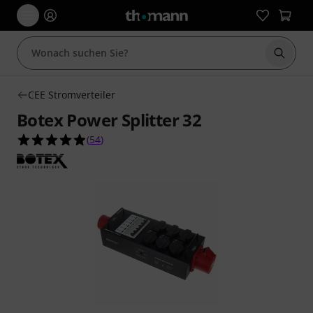
Suche 
CEE Stromverteiler
Botex Power Splitter 32
4.9 von 5 Sternen aus 54 Kundenbewertungen
(
54
)