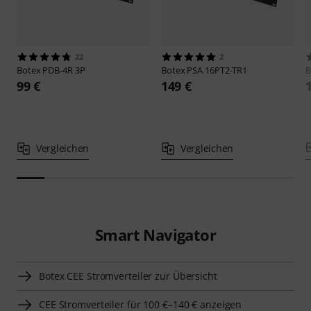
22
2
Botex
PDB-4R 3P
Botex
PSA 16PT2-TR1
B
99 €
149 €
Vergleichen
Vergleichen
Smart Navigator
Botex CEE Stromverteiler zur Übersicht
CEE Stromverteiler für 100 €–140 € anzeigen