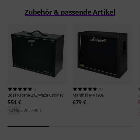
Zubehör & passende Artikel
3
98
Boss
Katana 212 Waza Cabinet
Marshall
MR1936
O
554 €
679 €
-31%
UVP: 799 €