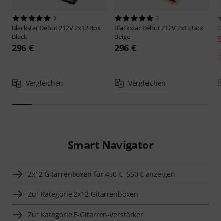
3
3
Blackstar
Debut 212V 2x12 Box
Blackstar
Debut 212V 2x12 Box
O
Black
Beige
296 €
296 €
Vergleichen
Vergleichen
Smart Navigator
2x12 Gitarrenboxen für 450 €–550 € anzeigen
Zur Kategorie 2x12 Gitarrenboxen
Zur Kategorie E-Gitarren-Verstärker