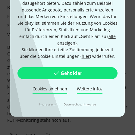
dazugehört bieten. Dazu zählen zum Beispiel
Bedienung
passende Angebote, personalisierte Anzeigen
Features
und das Merken von Einstellungen. Wenn das für
Sie okay ist, stimmen Sie der Nutzung von Cookies
Sound
für Präferenzen, Statistiken und Marketing
Verarbeitung
einfach durch einen Klick auf „Geht klar“ zu (
alle
anzeigen
).
Black Star bleibt seinen Fertigungsstandards treu. Dieser
Sie können Ihre erteilte Zustimmung jederzeit
Combo-Verstärker wurde in einem Proberaum mit drei
über die Cookie-Einstellungen (
hier
) widerrufen.
Gitarren (Epiphone, Gaudin und mexikanische Fender) von
zwei Gitarristen getestet. Sein Klang ist direkt und effektiv,
Geht klar
mit einem guten Clean-Ton und einem knackigen Overdrive.
Wir haben ihn nicht im 5-Watt-Modus verwendet, aber er
könnte im Notfall nützlich sein; um im Overdrive etwas Biss
Cookies ablehnen
Weitere Infos
zu bekommen, müssen die Potentiometer über die Hälfte
aufgedreht werden. Er ist einfach zu bedienen und hat für
·
Impressum
Datenschutzhinweise
diese Produktklasse ein mehr als angemessenes Gewicht; er
bietet alles Wesentliche. Ein Live-Test mit Mikrofon für das
FOH-Monitoring steht noch aus.