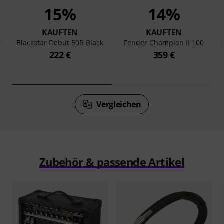
15%
14%
KAUFTEN
KAUFTEN
"
Blackstar Debut 50R Black
Fender Champion II 100
222 €
359 €
Vergleichen
Zubehör & passende Artikel