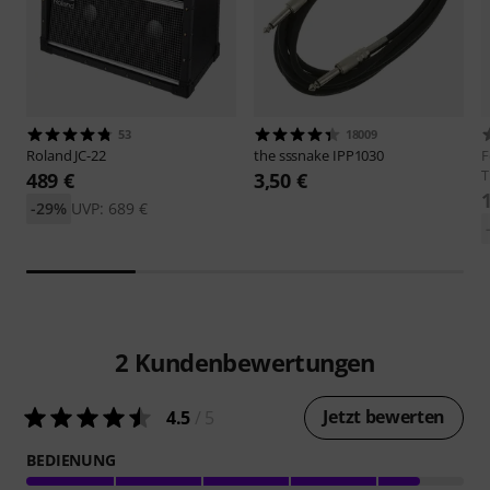
53
18009
Roland
JC-22
the sssnake
IPP1030
F
T
489 €
3,50 €
-29%
UVP: 689 €
2
Kundenbewertungen
Jetzt bewerten
4.5
/ 5
BEDIENUNG