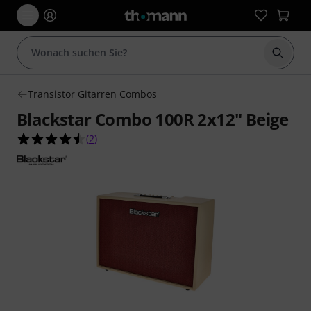
Suche 
Transistor Gitarren Combos
Blackstar Combo 100R 2x12" Beige
4.5 von 5 Sternen aus 2 Kundenbewertungen
(
2
)