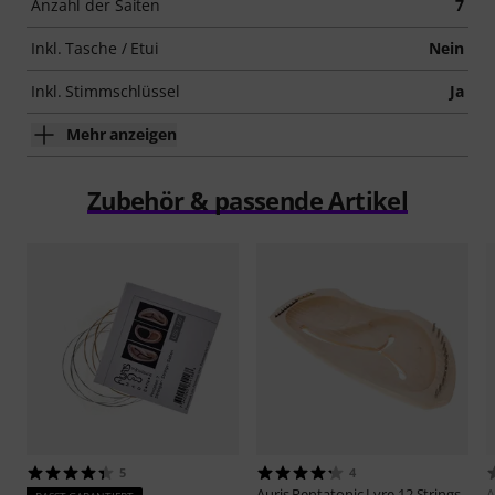
Anzahl der Saiten
7
Inkl. Tasche / Etui
Nein
Inkl. Stimmschlüssel
Ja
Mehr anzeigen
Zubehör & passende Artikel
5
4
Auris
Pentatonic Lyre 12 Strings
A