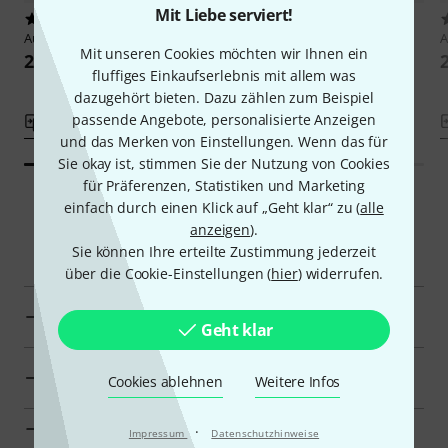
Mit Liebe serviert!
4
2
Auris
Pentatonic Lyre
Auris
Lyre Guitar
A
Mit unseren Cookies möchten wir Ihnen ein
209 €
239 €
fluffiges Einkaufserlebnis mit allem was
dazugehört bieten. Dazu zählen zum Beispiel
passende Angebote, personalisierte Anzeigen
Vergleichen
Vergleichen
und das Merken von Einstellungen. Wenn das für
Sie okay ist, stimmen Sie der Nutzung von Cookies
für Präferenzen, Statistiken und Marketing
einfach durch einen Klick auf „Geht klar“ zu (
alle
anzeigen
).
Smart Navigator
Sie können Ihre erteilte Zustimmung jederzeit
über die Cookie-Einstellungen (
hier
) widerrufen.
Auris Saiteninstrumente für Musiktherapie zur
Übersicht
Geht klar
Saiteninstrumente für Musiktherapie für 180 €–220 €
Cookies ablehnen
Weitere Infos
anzeigen
Zur Kategorie Kinderharfen und Leiern
·
Impressum
Datenschutzhinweise