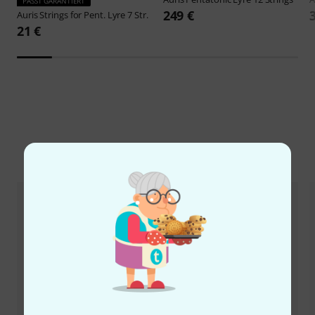
PASST GARANTIERT
249 €
Auris
Strings for Pent. Lyre 7 Str.
21 €
Alternativen vergleichen