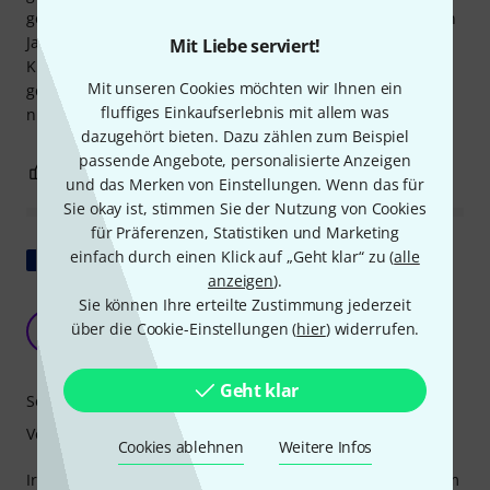
geschützt macht, selbst auf Zugreisen. Ich spiele seit vielen
Jahren Holzblasinstrumente, aber die Schlichtheit und der
Mit Liebe serviert!
Klang dieser Leier haben sie zu einem ständigen Begleiter
Mit unseren Cookies möchten wir Ihnen ein
gemacht. An diesem wunderschönen Instrument gibt es
fluffiges Einkaufserlebnis mit allem was
nichts auszusetzen.
dazugehört bieten. Dazu zählen zum Beispiel
passende Angebote, personalisierte Anzeigen
4
0
BEWERTUNG MELDEN
und das Merken von Einstellungen. Wenn das für
Sie okay ist, stimmen Sie der Nutzung von Cookies
für Präferenzen, Statistiken und Marketing
Original zeigen
einfach durch einen Klick auf „Geht klar“ zu (
alle
anzeigen
).
Sie können Ihre erteilte Zustimmung jederzeit
genug Saiten, um bekannte Melodien zu
über die Cookie-Einstellungen (
hier
) widerrufen.
komponieren
P
psalterion 19.04.2020
Geht klar
Sound
Verarbeitung
Cookies ablehnen
Weitere Infos
Irgendwo zwischen einem raffinierten Spielzeug und einem