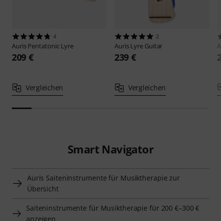
4
2
Auris
Pentatonic Lyre
Auris
Lyre Guitar
A
209 €
239 €
Vergleichen
Vergleichen
Smart Navigator
Auris Saiteninstrumente für Musiktherapie zur
Übersicht
Saiteninstrumente für Musiktherapie für 200 €–300 €
anzeigen