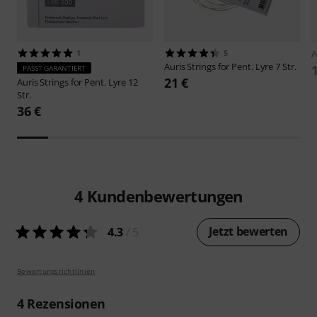
1
5
A
Auris
Strings for Pent. Lyre 7 Str.
PASST GARANTIERT
21 €
Auris
Strings for Pent. Lyre 12
Str.
36 €
4
Kundenbewertungen
Jetzt bewerten
4.3
/ 5
Bewertungsrichtlinien
4
Rezensionen