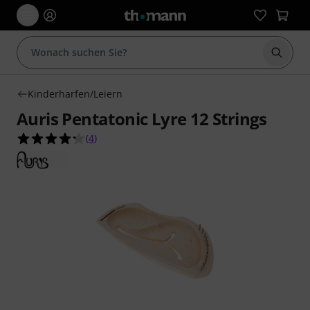
Suche 
Kinderharfen/Leiern
Auris Pentatonic Lyre 12 Strings
4.3 von 5 Sternen aus 4 Kundenbewertungen
(
4
)