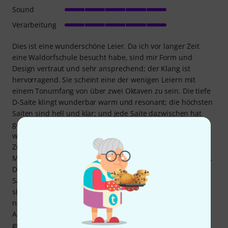
Sound
Verarbeitung
Dies ist eine wunderschöne Leier. Da ich vor langer Zeit
eine Waldorfschule besucht habe, sind mir Form und
Design vertraut und sehr ansprechend; der Klang ist
hervorragend. Sie scheint eine der wenigen Leiern mit
einem Tonumfang von über zwei Oktaven zu sein. Die tiefe
D-Saite klingt wunderbar warm und resonant; die höchsten
Saiten sind hell und klar; und jede Saite dazwischen hat
genau den richtigen Charakter. Die Leier hat eine
wunderschöne Akustik und klingt noch lange nach dem
Zupfen in der Hand nach. Ich bevorzuge die pentatonische
Moll-Stimmung DFGAC, und diese funktioniert einwandfrei.
Die Stimmung hält etwa eine Woche lang gut, sobald die
Saiten ihre richtige Spannung gefunden haben. Die Wirbel
sind anfangs etwas schwergängig, geben aber mit der Zeit
nach. Die Mitarbeiter von Thomann halfen mir bei der
Auswahl der „Aolis Klangspiele Kalevala Soft Bag“, die sehr
gut zur Leier passt und sie sehr transportabel und gut