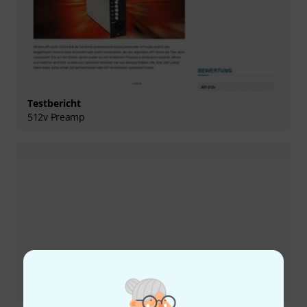
Testbericht
512v Preamp
Testbericht
525 Discrete Compressor