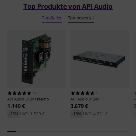
Top Produkte von API Audio
Top-Seller
Top bewertet
12
1
API Audio
512v Preamp
API Audio
3124V
A
1.149 €
3.679 €
-25%
UVP: 1.529 €
-13%
UVP: 4.221 €