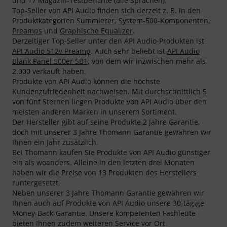
und 17 Magazin-Testberichte (alle Sprachen).
Top-Seller von API Audio finden sich derzeit z. B. in den
Produktkategorien
Summierer
,
System-500-Komponenten
,
Preamps
und
Graphische Equalizer
.
Derzeitiger Top-Seller unter den API Audio-Produkten ist
API Audio 512v Preamp
. Auch sehr beliebt ist
API Audio
Blank Panel 500er 5B1
, von dem wir inzwischen mehr als
2.000 verkauft haben.
Produkte von API Audio können die höchste
Kundenzufriedenheit nachweisen. Mit durchschnittlich 5
von fünf Sternen liegen Produkte von API Audio über den
meisten anderen Marken in unserem Sortiment.
Der Hersteller gibt auf seine Produkte 2 Jahre Garantie,
doch mit unserer 3 Jahre Thomann Garantie gewähren wir
Ihnen ein Jahr zusätzlich.
Bei Thomann kaufen Sie Produkte von API Audio günstiger
ein als woanders. Alleine in den letzten drei Monaten
haben wir die Preise von 13 Produkten des Herstellers
runtergesetzt.
Neben unserer 3 Jahre Thomann Garantie gewähren wir
Ihnen auch auf Produkte von API Audio unsere 30-tägige
Money-Back-Garantie. Unsere kompetenten Fachleute
bieten Ihnen zudem weiteren Service vor Ort.