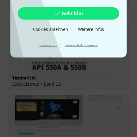
Testbericht
565 Filter Bank
Geht klar
Cookies ablehnen
Weitere Infos
·
Impressum
Datenschutzhinweise
Testbericht
550b Discrete 4 Band EQ