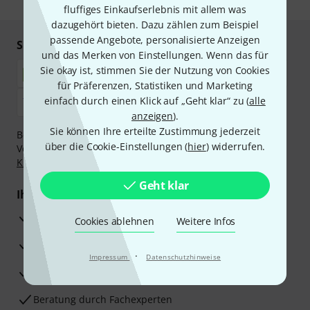
fluffiges Einkaufserlebnis mit allem was
dazugehört bieten. Dazu zählen zum Beispiel
passende Angebote, personalisierte Anzeigen
Sicher einkaufen & bezahlen
und das Merken von Einstellungen. Wenn das für
Sie okay ist, stimmen Sie der Nutzung von Cookies
für Präferenzen, Statistiken und Marketing
einfach durch einen Klick auf „Geht klar“ zu (
alle
anzeigen
).
Sie können Ihre erteilte Zustimmung jederzeit
Bezahlen Sie vertraulich und sicher per Nachnahme,
über die Cookie-Einstellungen (
hier
) widerrufen.
Vorkasse, PayPal, Amazon Pay,
Klarna Sofort bezahlen
,
Klarna Ratenzahlung
oder Kreditkarte.
Geht klar
Ihre Vorteile
3 Jahre Thomann Garantie
Cookies ablehnen
Weitere Infos
30 Tage Money-Back-Garantie
·
Impressum
Datenschutzhinweise
Reparaturservice
Beratung durch Fachexperten