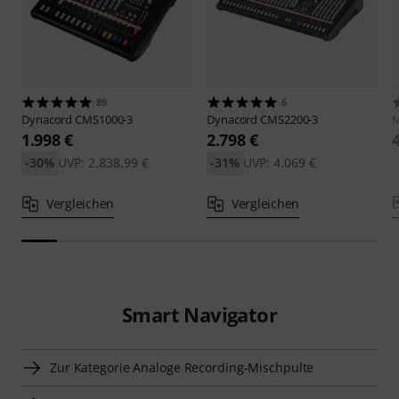
89
6
Dynacord
CMS1000-3
Dynacord
CMS2200-3
M
1.998 €
2.798 €
-30%
UVP: 2.838,99 €
-31%
UVP: 4.069 €
Vergleichen
Vergleichen
Smart Navigator
Zur Kategorie Analoge Recording-Mischpulte