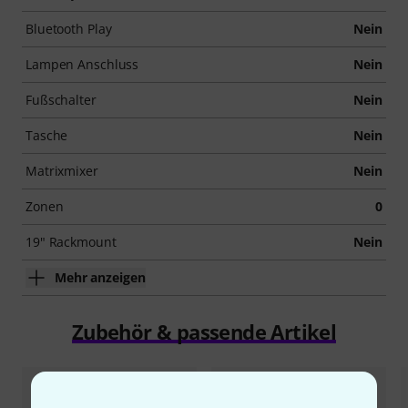
Bluetooth Play
Nein
Lampen Anschluss
Nein
Fußschalter
Nein
Tasche
Nein
Matrixmixer
Nein
Zonen
0
19" Rackmount
Nein
Mehr anzeigen
Zubehör & passende Artikel