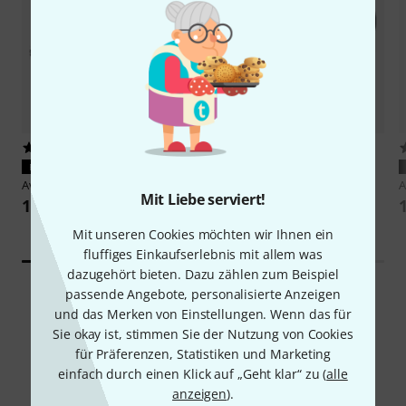
18
18
PASST GARANTIERT
PASST GARANTIERT
Avid
DB25 - XLRM Digisnake 12
Avid
DB25 - XLRF Digisnake 12
A
Mit Liebe serviert!
159 €
159 €
Mit unseren Cookies möchten wir Ihnen ein
fluffiges Einkaufserlebnis mit allem was
dazugehört bieten. Dazu zählen zum Beispiel
passende Angebote, personalisierte Anzeigen
und das Merken von Einstellungen. Wenn das für
Sie okay ist, stimmen Sie der Nutzung von Cookies
für Präferenzen, Statistiken und Marketing
einfach durch einen Klick auf „Geht klar“ zu (
alle
Schon gewusst?
anzeigen
).