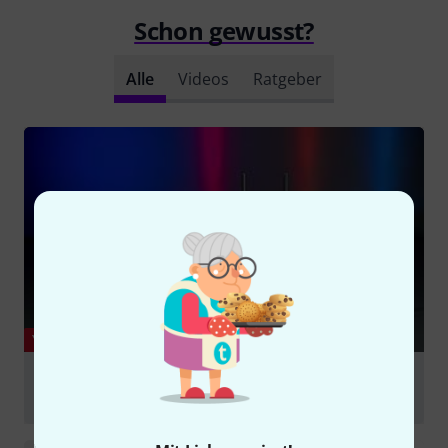
Schon gewusst?
Alle
Videos
Ratgeber
YOUTUBE
Ape Labs ApeLight Maxi V2 – The Ultimate Uplighting
Solution
abspielen