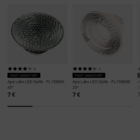
8
3
PASST GARANTIERT
PASST GARANTIERT
Ape Labs
LED Optik - PL1590WI
Ape Labs
LED Optik - PL1590ME
A
45°
25°
1
7 €
7 €