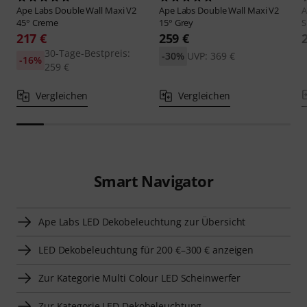
Ape Labs
Double Wall Maxi V2
Ape Labs
Double Wall Maxi V2
A
45° Creme
15° Grey
S
217 €
259 €
30-Tage-Bestpreis:
-30%
UVP: 369 €
-16%
259 €
Vergleichen
Vergleichen
Smart Navigator
Ape Labs LED Dekobeleuchtung zur Übersicht
LED Dekobeleuchtung für 200 €–300 € anzeigen
Zur Kategorie Multi Colour LED Scheinwerfer
Zur Kategorie LED Dekobeleuchtung