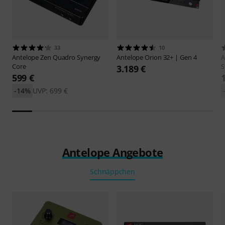
33
10
Antelope
Zen Quadro Synergy
Antelope
Orion 32+ | Gen 4
A
Core
S
3.189 €
599 €
-14%
UVP: 699 €
Antelope Angebote
Schnäppchen