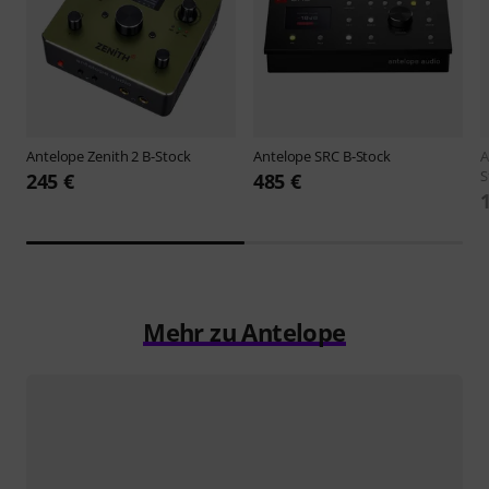
Antelope
Zenith 2 B-Stock
Antelope
SRC B-Stock
A
S
245 €
485 €
Mehr zu Antelope