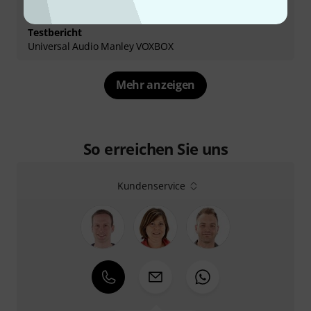
Testbericht
Universal Audio Manley VOXBOX
Mehr anzeigen
So erreichen Sie uns
Kundenservice