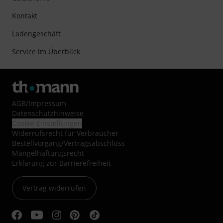
Kontakt
Ladengeschäft
Service im Überblick
AGB
/
Impressum
Datenschutzhinweise
Cookie-Einstellungen
Widerrufsrecht für Verbraucher
Bestellvorgang/Vertragsabschluss
Mängelhaftungsrecht
Erklärung zur Barrierefreiheit
Vertrag widerrufen