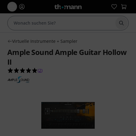
Suche 
Virtuelle Instrumente + Sampler
Ample Sound Ample Guitar Hollow
II
5.0 von 5 Sternen aus 2 Kundenbewertungen
(
2
)