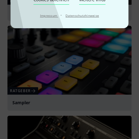
RATGEBER
Libraries
·
Impressum
Datenschutzhinweise
RATGEBER
Sampler