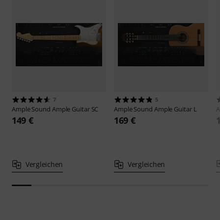
7
5
Ample Sound
Ample Guitar SC
Ample Sound
Ample Guitar L
A
149 €
169 €
Vergleichen
Vergleichen