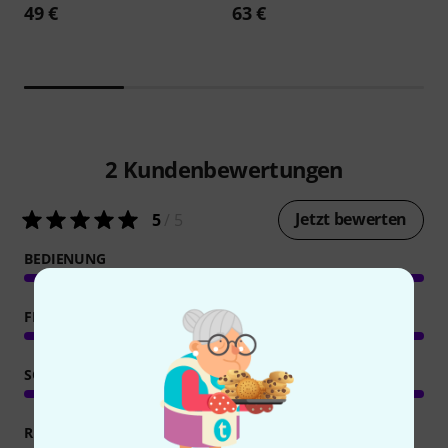
49 €
63 €
2
Kundenbewertungen
Jetzt bewerten
5
/ 5
BEDIENUNG
FEATURES
SOUND/QUALITÄT
RECHNER AUSLASTUNG