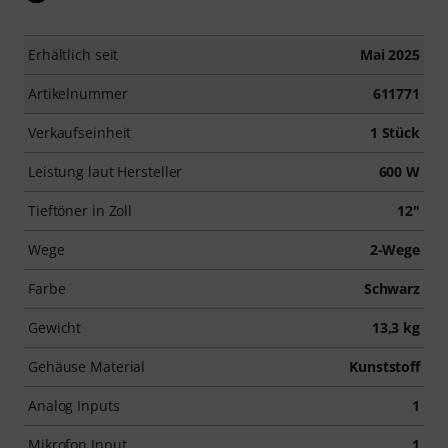
Erhältlich seit
Mai 2025
Artikelnummer
611771
Verkaufseinheit
1 Stück
Leistung laut Hersteller
600 W
Tieftöner in Zoll
12"
Wege
2-Wege
Farbe
Schwarz
Gewicht
13,3 kg
Gehäuse Material
Kunststoff
Analog Inputs
1
Mikrofon Input
1