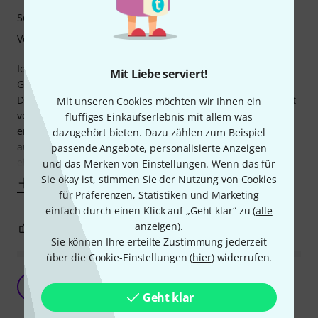
Sound
Verarbeitung
Ich suche eine kleine Übungsbox bei € 300,- für zuhause;
Mit Liebe serviert!
Gesang, Gitarre und E-Piano, evtl. auch Playbacks.
Das Gerät kommt, wie bei Thomann üblich, schnell und gut
Mit unseren Cookies möchten wir Ihnen ein
verpackt geliefert. Beim Auspacken scheint mir die Box
fluffiges Einkaufserlebnis mit allem was
erstaunlich leicht, trotz Akku und 12" Treiber. Sie sieht gut
dazugehört bieten. Dazu zählen zum Beispiel
aus und fasst sich fertig an. Auf der Rückseite gibt es nur
passende Angebote, personalisierte Anzeigen
ein paar Knöpfe, die
und das Merken von Einstellungen. Wenn das für
Sie okay ist, stimmen Sie der Nutzung von Cookies
Mehr anzeigen
für Präferenzen, Statistiken und Marketing
einfach durch einen Klick auf „Geht klar“ zu (
alle
anzeigen
).
1
1
BEWERTUNG MELDEN
Sie können Ihre erteilte Zustimmung jederzeit
über die Cookie-Einstellungen (
hier
) widerrufen.
Sehr gutes Teil fürs Geld!
B
Bloomsday64 16.01.2026
Geht klar