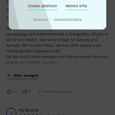
Features
Cookies ablehnen
Weitere Infos
Sound
Verarbeitung
·
Impressum
Datenschutzhinweise
Wir suchten für den professionellen Einsatz für
Gesangsgigs eine batteriebetriebe Fullrange-Box. Oft gibt es
vor Ort ein Klavier, aber keine Anlage für Gesang und
Samples. Wir suchten etwas, wo man ohne Aufwand ein
überzeugendes Ergebnis erzielt.
Die Box macht einen wertigen und stabilen ersten Eindruck,
ebenso die Schalter und Potis.
Der Sound übetrifft
Mehr anzeigen
1
0
BEWERTUNG MELDEN
No Brainer
S