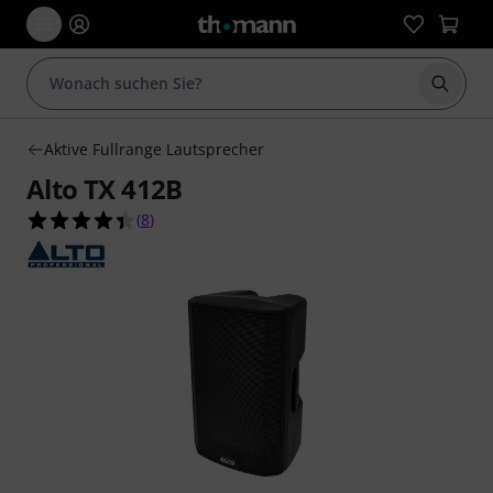
Suche 
Aktive Fullrange Lautsprecher
Alto TX 412B
4.4 von 5 Sternen aus 8 Kundenbewertungen
(
8
)