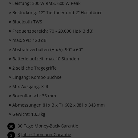
Leistung: 300 W RMS, 600 W Peak
Bestückung: 12" Tieftöner und 2" Hochtöner
Bluetooth TWS
Frequenzbereich: 70 - 20.000 Hz (- 3 dB)
max. SPL: 120 dB
Abstrahlverhalten (H x V): 90° x 60°
Batterielaufzeit: max.10 Stunden
2 seitliche Tragegriffe
Eingang: Kombo Buchse
Mix-Ausgang: XLR
Boxenflansch: 36 mm
Abmessungen (H x B x T): 602 x 381 x 343 mm
Gewicht: 13,3 kg
30 Tage Money-Back-Garantie
30
3 Jahre Thomann Garantie
3