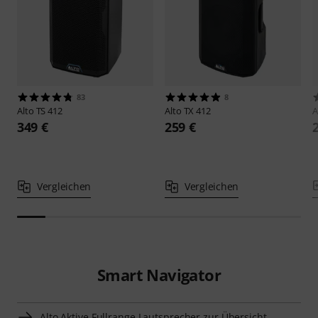
83
8
Alto
TS 412
Alto
TX 412
A
349 €
259 €
Vergleichen
Vergleichen
Smart Navigator
Alto Aktive Fullrange Lautsprecher zur Übersicht