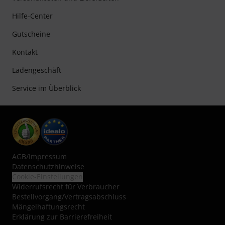
Hilfe-Center
Gutscheine
Kontakt
Ladengeschäft
Service im Überblick
AGB
/
Impressum
Datenschutzhinweise
Cookie-Einstellungen
Widerrufsrecht für Verbraucher
Bestellvorgang/Vertragsabschluss
Mängelhaftungsrecht
Erklärung zur Barrierefreiheit