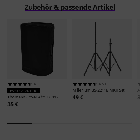
Zubehör & passende Artikel
4
4353
Millenium
BS-2211B MKII Set
A
PASST GARANTIERT
49 €
Thomann
Cover Alto TX 412
35 €