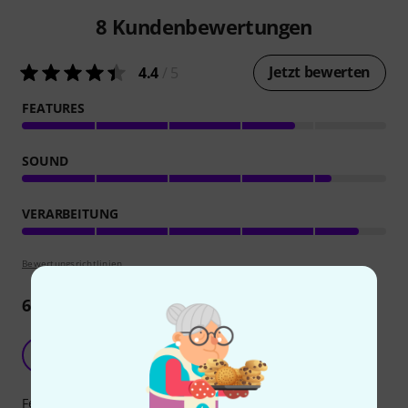
8
Kundenbewertungen
Jetzt bewerten
4.4
/ 5
FEATURES
SOUND
VERARBEITUNG
Bewertungsrichtlinien
6
Rezensionen
Tolles Konzept mit Schwächen
M
merdel 20.02.2026
Features