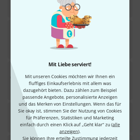
24
€
-33%
UVP:
35,80
€
WHD
VoiceBridge Cable-5
Sofort lieferbar
18,40
€
-24%
UVP:
24,16
€
Mit Liebe serviert!
Axxent
RME-100
4
Mit unseren Cookies möchten wir Ihnen ein
Sofort lieferbar
fluffiges Einkaufserlebnis mit allem was
32
€
dazugehört bieten. Dazu zählen zum Beispiel
-40%
UVP:
53,55
€
passende Angebote, personalisierte Anzeigen
und das Merken von Einstellungen. Wenn das für
Midland
MA 21-L Pro
Sie okay ist, stimmen Sie der Nutzung von Cookies
für Präferenzen, Statistiken und Marketing
Sofort lieferbar
einfach durch einen Klick auf „Geht klar“ zu (
alle
24
€
anzeigen
).
Sie können Ihre erteilte Zustimmung jederzeit