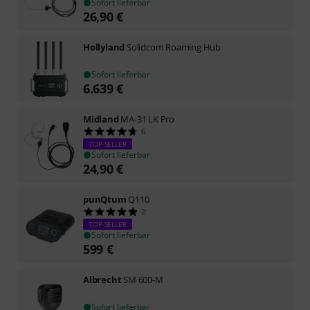
Sofort lieferbar
26,90
€
Hollyland
Solidcom Roaming Hub
Sofort lieferbar
6.639
€
Midland
MA-31 LK Pro
6
TOP-SELLER
Sofort lieferbar
24,90
€
punQtum
Q110
2
TOP-SELLER
Sofort lieferbar
599
€
Albrecht
SM 600-M
Sofort lieferbar