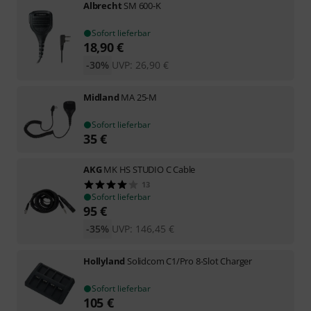
Albrecht
SM 600-K
Sofort lieferbar
18,90
€
-30%
UVP:
26,90
€
Midland
MA 25-M
Sofort lieferbar
35
€
AKG
MK HS STUDIO C Cable
13
Sofort lieferbar
95
€
-35%
UVP:
146,45
€
Hollyland
Solidcom C1/Pro 8-Slot Charger
Sofort lieferbar
105
€