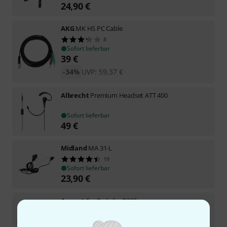
24,90
€
AKG
MK HS PC Cable
8
Sofort lieferbar
39
€
-34%
UVP:
59,37
€
Albrecht
Premium Headset ATT 400
Sofort lieferbar
49
€
Midland
MA 31-L
19
Sofort lieferbar
23,90
€
Axxent
Ear Pads for D800
2
Sofort lieferbar