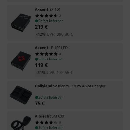
Axxent
BP 101
2
Sofort lieferbar
219
€
-42%
UVP:
380,80
€
Axxent
LP 100 LED
4
Sofort lieferbar
119
€
-31%
UVP:
172,55
€
Hollyland
Solidcom C1/Pro 4-Slot Charger
Sofort lieferbar
75
€
Albrecht
SM 600
9
Sofort lieferbar