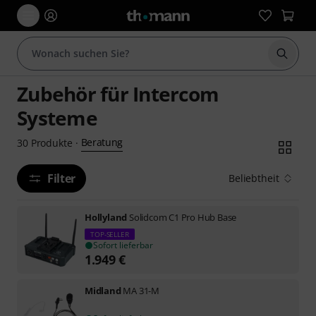
Suche 
Zubehör für Intercom
Systeme
Beratung
30
Produkte
·
Filter
Beliebtheit
Hollyland
Solidcom C1 Pro Hub Base
TOP-SELLER
Sofort lieferbar
1.949
€
Midland
MA 31-M