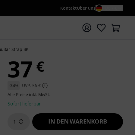
Kontakt
Über uns
DE / €
e mit Suchwort {searchTerm} starten
uitar Strap BK
37
€
-34%
UVP: 56 €
Alle Preise inkl. MwSt.
Sofort lieferbar
IN DEN WARENKORB
1