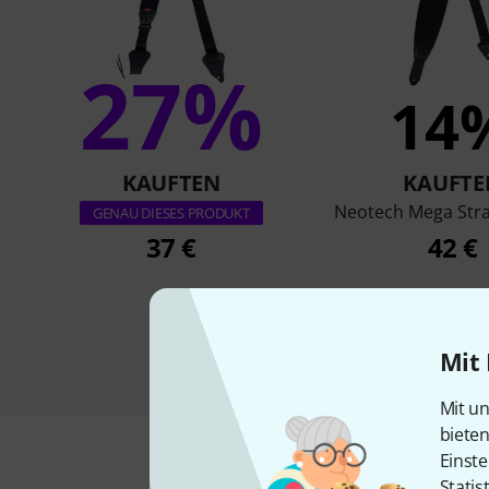
27%
14
KAUFTEN
KAUFTE
Neotech Mega Stra
GENAU DIESES PRODUKT
37 €
42 €
Mit 
Mit un
biete
Einste
Statis