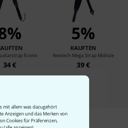
8%
5%
KAUFTEN
KAUFTEN
 Guitarstrap Econo
Neotech Mega Strap Midsize
34 €
39 €
is mit allem was dazugehört
rte Anzeigen und das Merken von
von Cookies für Präferenzen,
u (
alle anzeigen
).