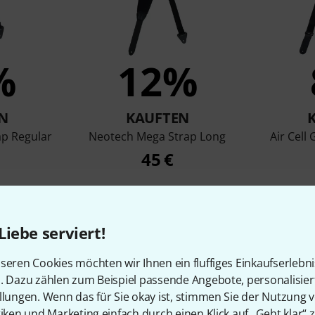
%
12%
N
KAUFTEN
p Regular
Neotech Mega Strap Long
Air Cell
45 €
Vergleichen
Liebe serviert!
seren Cookies möchten wir Ihnen ein fluffiges Einkaufserlebn
n. Dazu zählen zum Beispiel passende Angebote, personalisie
llungen. Wenn das für Sie okay ist, stimmen Sie der Nutzung 
tiken und Marketing einfach durch einen Klick auf „Geht klar“ z