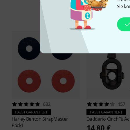
Sie kö
632
157
PASST GARANTIERT
PASST GARANTIERT
Harley Benton
StrapMaster
Daddario
CinchFit Ac
Pack1
14,80 €