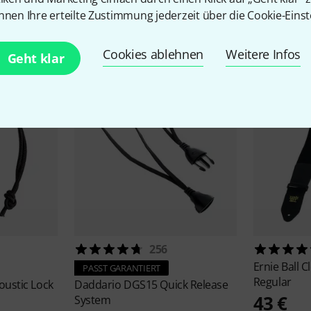
nnen Ihre erteilte Zustimmung jederzeit über die Cookie-Einst
Zubehör & passende Artike
Cookies ablehnen
Weitere Infos
Geht klar
256
Ernie Ball
C
PASST GARANTIERT
Regular
oustic Lock
Daddario
DGS15 Quick Release
43 €
System