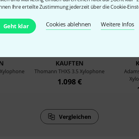
nnen Ihre erteilte Zustimmung jederzeit über die Cookie-Einst
Cookies ablehnen
Weitere Infos
Geht klar
%
3%
N
KAUFTEN
 Xylophone
Thomann THXS 3.5 Xylophone
Adams
Xyl
1.098 €
Vergleichen