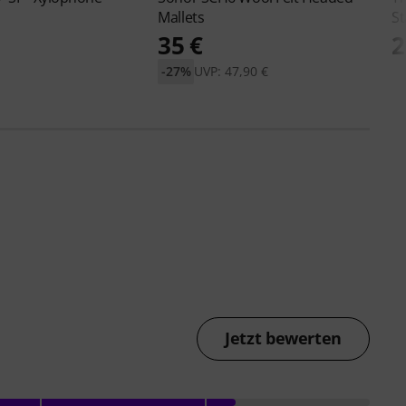
Mallets
S
35 €
2
-27%
UVP: 47,90 €
Jetzt bewerten