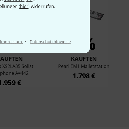
ellungen (
hier
) widerrufen.
2%
1%
·
Impressum
Datenschutzhinweise
KAUFTEN
KAUFTEN
 XS2LA35 Solist
Pearl EM1 Malletstation
ophone A=442
1.798 €
1.959 €