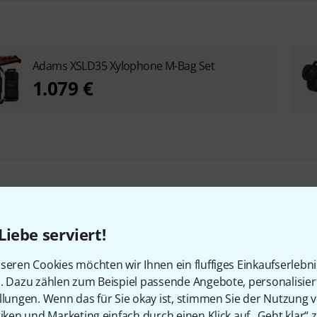
Adams XSLD35 Xylophone M-Bag Set
1.079 €
Liebe serviert!
en, die sich dieses Produk
seren Cookies möchten wir Ihnen ein fluffiges Einkaufserlebn
n. Dazu zählen zum Beispiel passende Angebote, personalisie
llungen. Wenn das für Sie okay ist, stimmen Sie der Nutzung 
tiken und Marketing einfach durch einen Klick auf „Geht klar“ z