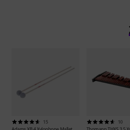
15
10
Adams
XB 4 Xylophone Mallet
Thomann
THXS 3.5 