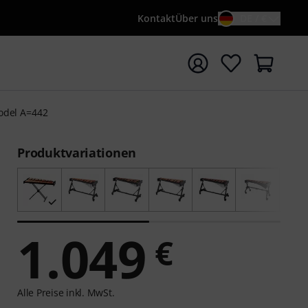
Kontakt
Über uns
DE / €
e mit Suchwort {searchTerm} starten
odel A=442
Produktvariationen
1.049
€
Alle Preise inkl. MwSt.