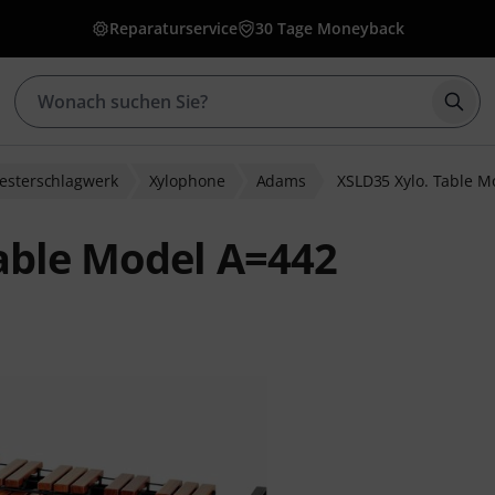
Reparaturservice
30 Tage Moneyback
Such
esterschlagwerk
Xylophone
Adams
XSLD35 Xylo. Table M
able Model A=442
ewertungen