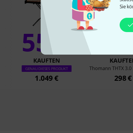
Sie kö
55%
33
KAUFTEN
KAUFTE
Thomann THTX 3.0
GENAU DIESES PRODUKT
1.049 €
298 €