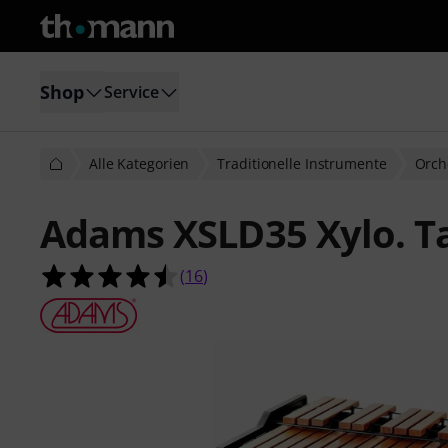
Shop
Service
Alle Kategorien
Traditionelle Instrumente
Orch
Adams XSLD35 Xylo. T
4.5 von 5 Sternen aus 16 Kundenb
(
16
)