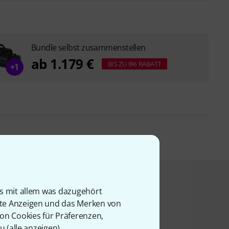
Bundle selbst zusammenstellen
ab 1.179 €
BIS ZU 8% RABATT
+1
t angesehen haben
is mit allem was dazugehört
rte Anzeigen und das Merken von
von Cookies für Präferenzen,
u (
alle anzeigen
).