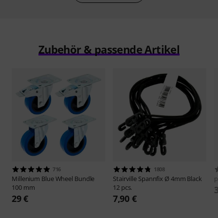
Zubehör & passende Artikel
716
1808
Millenium
Blue Wheel Bundle
Stairville
Spannfix Ø 4mm Black
p
100 mm
12 pcs.
29 €
7,90 €