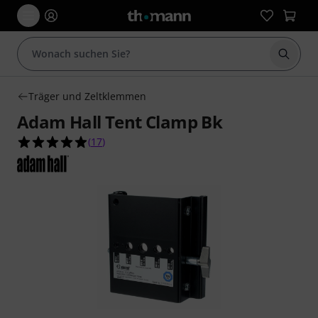
Suche 
Träger und Zeltklemmen
Adam Hall Tent Clamp Bk
4.9 von 5 Sternen aus 17 Kundenbewertungen
(
17
)