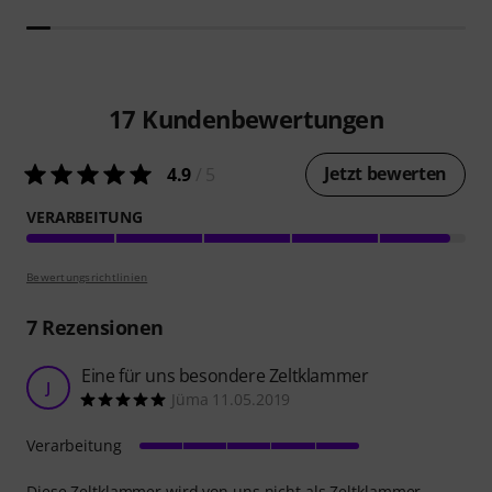
17
Kundenbewertungen
Jetzt bewerten
4.9
/ 5
VERARBEITUNG
Bewertungsrichtlinien
7
Rezensionen
Eine für uns besondere Zeltklammer
J
Jüma 11.05.2019
Verarbeitung
Diese Zeltklammer wird von uns nicht als Zeltklammer