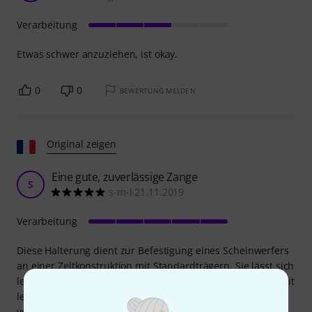
Verarbeitung
Etwas schwer anzuziehen, ist okay.
0
0
BEWERTUNG MELDEN
Original zeigen
Eine gute, zuverlässige Zange
S
s-m-l 21.11.2019
Verarbeitung
Diese Halterung dient zur Befestigung eines Scheinwerfers
an einer Zeltkonstruktion mit Standardträgern. Sie lässt sich
leicht anpassen und bietet selbst bei vertikaler Montage mit
leichtem Handfestziehen einen hervorragenden Halt. Die
verschiedenen Gewinde ermöglichen die sichere