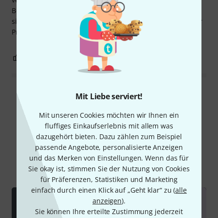
Befestigung auch schwerer Lasten. Die Halterung eignet
sich auch für freitragende Montage. Und schließlich ist der
Preis für ein Produkt dieser Qualität sehr angemessen.
0
0
BEWERTUNG MELDEN
Alle Bewertungen lesen
Mit Liebe serviert!
Mit unseren Cookies möchten wir Ihnen ein
fluffiges Einkaufserlebnis mit allem was
dazugehört bieten. Dazu zählen zum Beispiel
Schon gewusst?
passende Angebote, personalisierte Anzeigen
und das Merken von Einstellungen. Wenn das für
Alle
Videos
Downloads
Sie okay ist, stimmen Sie der Nutzung von Cookies
für Präferenzen, Statistiken und Marketing
einfach durch einen Klick auf „Geht klar“ zu (
alle
anzeigen
).
Sie können Ihre erteilte Zustimmung jederzeit