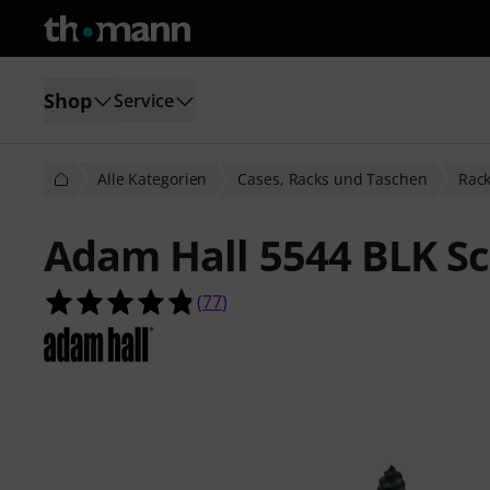
Shop
Service
Alle Kategorien
Cases, Racks und Taschen
Rac
Adam Hall 5544 BLK S
4.8 von 5 Sternen aus 77 Kundenb
(
77
)