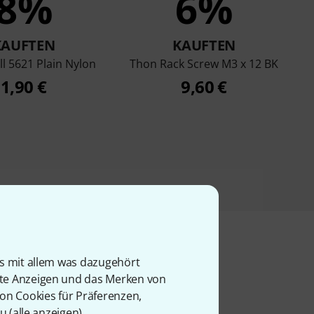
8%
6%
KAUFTEN
KAUFTEN
l 5621 Plain Nylon
Thon Rack Screw M3 x 12 BK
1,90 €
9,60 €
is mit allem was dazugehört
rte Anzeigen und das Merken von
l
von Cookies für Präferenzen,
u (
alle anzeigen
).