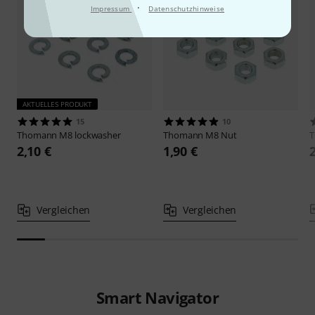
·
Impressum
Datenschutzhinweise
AKTUELLES PRODUKT
15
10
Thomann
M8 lockwasher
Thomann
M8 Nut
2,10 €
1,90 €
Vergleichen
Vergleichen
Smart Navigator