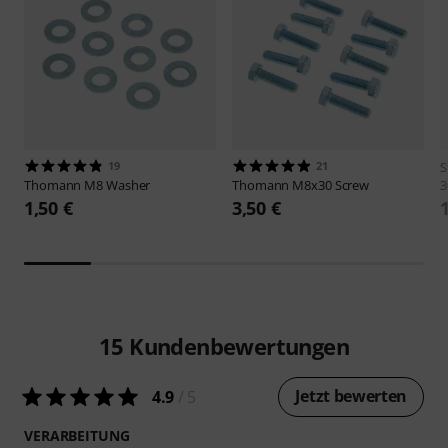
19
21
S
Thomann
M8 Washer
Thomann
M8x30 Screw
3
1,50 €
3,50 €
15
Kundenbewertungen
Jetzt bewerten
4.9
/ 5
VERARBEITUNG