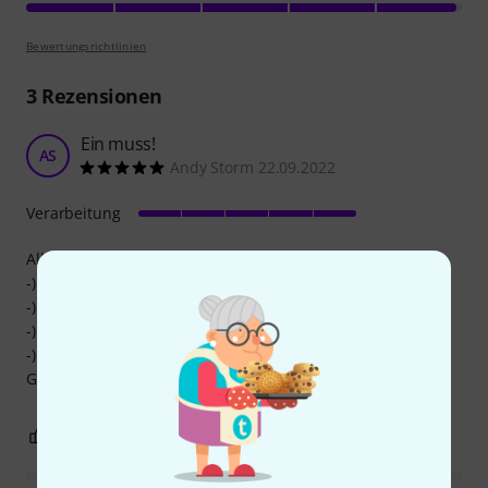
Bewertungsrichtlinien
3
Rezensionen
Ein muss!
AS
Andy Storm 22.09.2022
Verarbeitung
Alles was M8 & M10 betrifft bestellt.
-) selbstsichernde Muttern
-) normale Muttern
-) Beilagscheiben
-) Sprengringe
Gehört alles in ein gut sortiertes Köfferchen!
0
0
BEWERTUNG MELDEN