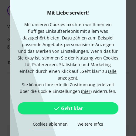
Federring
F
Mit Liebe serviert!
Fy_us172 29.04.2021
Mit unseren Cookies möchten wir Ihnen ein
Verarbeitung
fluffiges Einkaufserlebnis mit allem was
dazugehört bieten. Dazu zählen zum Beispiel
Gute Qualität wie aus dem Baumarkt
passende Angebote, personalisierte Anzeigen
gerne Wieder
und das Merken von Einstellungen. Wenn das für
Sie okay ist, stimmen Sie der Nutzung von Cookies
0
0
BEWERTUNG MELDEN
für Präferenzen, Statistiken und Marketing
einfach durch einen Klick auf „Geht klar“ zu (
alle
anzeigen
).
Sie können Ihre erteilte Zustimmung jederzeit
Alle Bewertungen lesen
über die Cookie-Einstellungen (
hier
) widerrufen.
Geht klar
Alternativen vergleichen
Cookies ablehnen
Weitere Infos