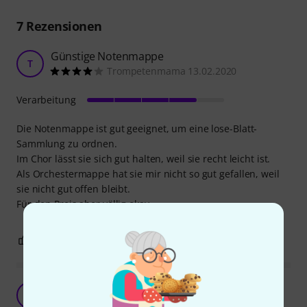
7
Rezensionen
Günstige Notenmappe
T
Trompetenmama 13.02.2020
Verarbeitung
Die Notenmappe ist gut geeignet, um eine lose-Blatt-
Sammlung zu ordnen.
Im Chor lässt sie sich gut halten, weil sie recht leicht ist.
Als Orchestermappe hat sie mir nicht so gut gefallen, weil
sie nicht gut offen bleibt.
Für den Preis aber völlig okay.
0
0
BEWERTUNG MELDEN
BS
Bühnen Shreck 17.06.2026