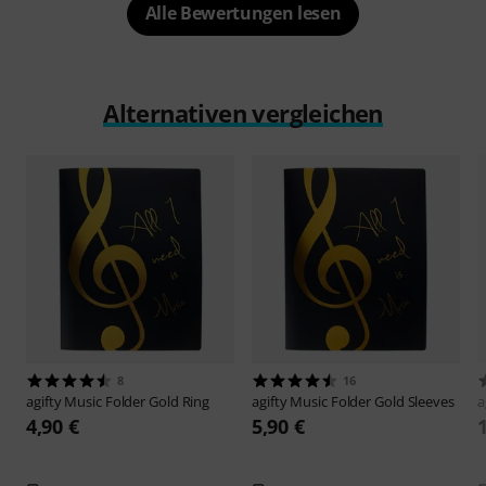
Alle Bewertungen lesen
Alternativen vergleichen
8
16
agifty
Music Folder Gold Ring
agifty
Music Folder Gold Sleeves
a
4,90 €
5,90 €