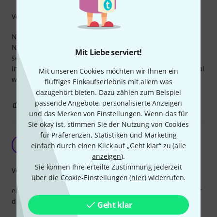
Verarbeitung
Nach einiger Zeit verschwindet der aufgedruckte
Notenschlüssel, wird abgerieben. Ansonten erfüllt es
Mit Liebe serviert!
seinen Zweck, von Vorteil ist, dass es 20 Einsteckhüllen hat
in die ordentlich was rein geht. Das hebt das Manko allemal
Mit unseren Cookies möchten wir Ihnen ein
wieder auf.
fluffiges Einkaufserlebnis mit allem was
dazugehört bieten. Dazu zählen zum Beispiel
passende Angebote, personalisierte Anzeigen
0
0
BEWERTUNG MELDEN
und das Merken von Einstellungen. Wenn das für
Sie okay ist, stimmen Sie der Nutzung von Cookies
für Präferenzen, Statistiken und Marketing
sieht gut aus
H
einfach durch einen Klick auf „Geht klar“ zu (
alle
Harfenspieler 20.05.2019
anzeigen
).
Sie können Ihre erteilte Zustimmung jederzeit
Verarbeitung
über die Cookie-Einstellungen (
hier
) widerrufen.
eine schöne Mappe, das Material ist nicht so stabil, war für
den Preis, denke ich, auch nicht zu erwarten.
Geht klar