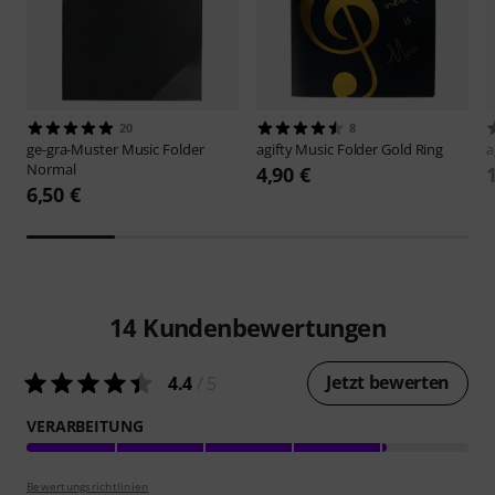
20
8
ge-gra-Muster
Music Folder
agifty
Music Folder Gold Ring
a
Normal
4,90 €
6,50 €
14
Kundenbewertungen
Jetzt bewerten
4.4
/ 5
VERARBEITUNG
Bewertungsrichtlinien