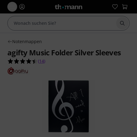
Suche 
Notenmappen
agifty Music Folder Silver Sleeves
4.4 von 5 Sternen aus 14 Kundenbewertungen
(
14
)