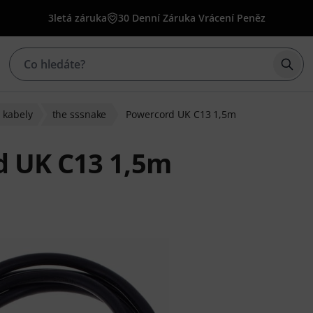
3letá záruka
30 Denní Záruka Vrácení Peněz
Začí
 kabely
the sssnake
Powercord UK C13 1,5m
d UK C13 1,5m
u 3388 hodnocení zákazníků