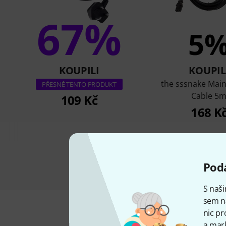
67%
5
KOUPILI
KOUPIL
the sssnake Mai
PŘESNĚ TENTO PRODUKT
Cable 5
109 Kč
168 K
Podá
S naši
sem n
nic pr
a mark