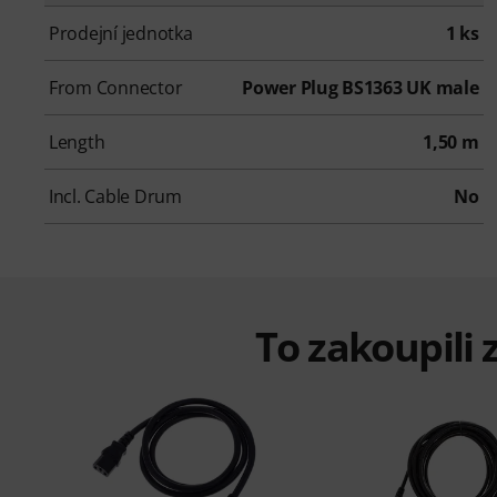
Prodejní jednotka
1 ks
From Connector
Power Plug BS1363 UK male
Length
1,50 m
Incl. Cable Drum
No
To zakoupili z