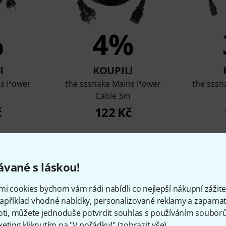
%
4%
I
KOUPILI
ns Power
the sssnake Mains Power
the sssn
m
Cable 3m
č
122 Kč
Porovnat
vané s láskou!
mi cookies bychom vám rádi nabídli co nejlepší nákupní zážitek
apříklad vhodné nabídky, personalizované reklamy a zapamat
oti, můžete jednoduše potvrdit souhlas s používáním souborů 
eting kliknutím na "V pořádku!" (
zobrazit vše
).