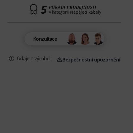
5
POŘADÍ PRODEJNOSTI
v kategorii Napájecí kabely
Konzultace
Údaje o výrobci
Bezpečnostní upozornění