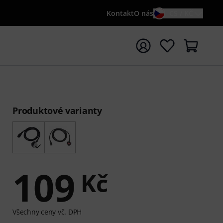
Kontakt
O nás
CS / KČ
t vyhledávání s vyhledávaným výrazem {searchTerm}
Produktové varianty
109
Kč
Všechny ceny vč. DPH