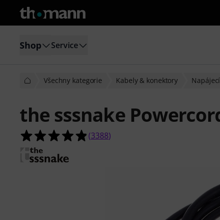
Shop
Service
Všechny kategorie
Kabely & konektory
Napájecí
the sssnake Powercor
4.9 z 5 hvězdiček z celkového počt
(
3388
)