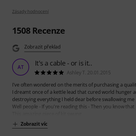
Zásady hodnocení
1508
Recenze
Zobrazit překlad
It's a cable - or is it..
AT
Ashley T. 20.01.2015
I've often wondered on the merits of purchasing a quality
I dreamt once of a kettle lead that cured world hunger
destroying everything I held dear before swallowing me 
Well people - If you're reading this - Then you know that 
This amazing piece of kit swung
Zobrazit víc