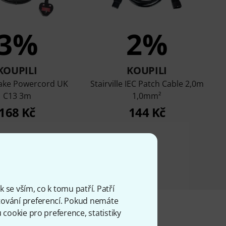
3%
2%
KOUPILI
KOUPILI
ake Powercord UK
Stairville IEC Patch Cable 2,0m
C13 3m
1,0mm²
168 Kč
144 Kč
 se vším, co k tomu patří. Patří
ování preferencí. Pokud nemáte
cookie pro preference, statistiky