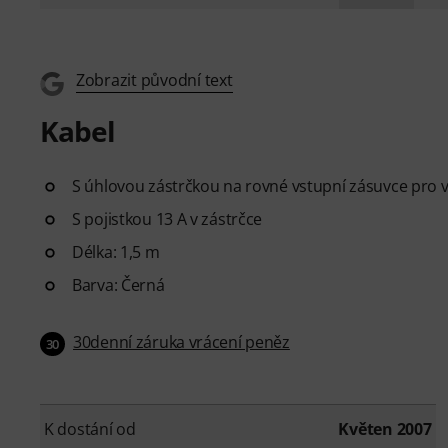
Zobrazit původní text
Kabel
S úhlovou zástrčkou na rovné vstupní zásuvce pro 
S pojistkou 13 A v zástrčce
Délka: 1,5 m
Barva: Černá
30denní záruka vrácení peněz
30
K dostání od
Květen 2007