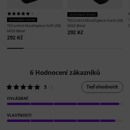
1
DOKONALÁ SHODA
DOKONALÁ SHODA
TEControl
Mouthpiece Hard USB
1
TEControl
Mouthpiece Soft USB
MIDI Breat
MIDI Breat
292 Kč
292 Kč
6
Hodnocení zákazníků
Teď ohodnotit
5
/ 5
OVLÁDÁNÍ
VLASTNOSTI