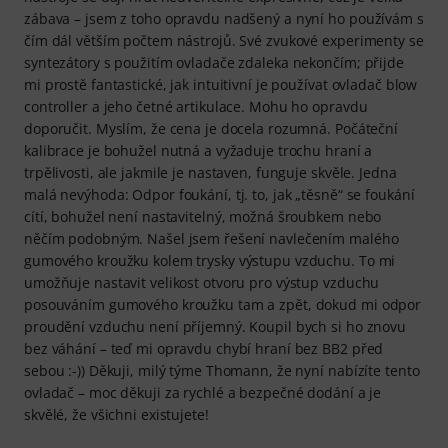
zábava – jsem z toho opravdu nadšený a nyní ho používám s
čím dál větším počtem nástrojů. Své zvukové experimenty se
syntezátory s použitím ovladače zdaleka nekončím; přijde
mi prostě fantastické, jak intuitivní je používat ovladač blow
controller a jeho četné artikulace. Mohu ho opravdu
doporučit. Myslím, že cena je docela rozumná. Počáteční
kalibrace je bohužel nutná a vyžaduje trochu hraní a
trpělivosti, ale jakmile je nastaven, funguje skvěle. Jedna
malá nevýhoda: Odpor foukání, tj. to, jak „těsně“ se foukání
cítí, bohužel není nastavitelný, možná šroubkem nebo
něčím podobným. Našel jsem řešení navlečením malého
gumového kroužku kolem trysky výstupu vzduchu. To mi
umožňuje nastavit velikost otvoru pro výstup vzduchu
posouváním gumového kroužku tam a zpět, dokud mi odpor
proudění vzduchu není příjemný. Koupil bych si ho znovu
bez váhání – teď mi opravdu chybí hraní bez BB2 před
sebou :-)) Děkuji, milý týme Thomann, že nyní nabízíte tento
ovladač – moc děkuji za rychlé a bezpečné dodání a je
skvělé, že všichni existujete!