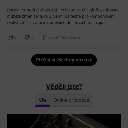
Docela jednoduché použití. Po instalaci oficiálního softwaru
můžete změnit MIDI CC. Velmi užitečné pro komponování
realističtějších a přirozenějších dechových nástrojů.
3
0
OHLÁSIT HODNOCENÍ
Přečíst si všechny recenze
Věděli jste?
Vše
Online průvodce