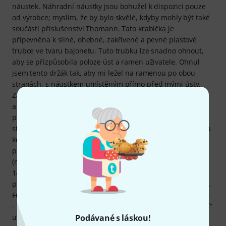
náustek. Náhradní náustky jsou bohužel k dispozici pouze
od výrobce; myslím, že by bylo skvělé, kdyby mohly být také
součástí příslušenství Thomann. Tato krabička je
připevněna k silné, ohebné, zakřivené a pevné plastové
trubce ve tvaru bajonetu. Tuto trubku lze snadno ohnout,
aby se přizpůsobila poloze úst a ramen uživatele. Ohnul
jsem tento držák tak, aby mi ležel na ramenou po obou
stranách, s náustkem umístěným přímo před mými ústy.
Zapojte zařízení do USB portu na vašem studiovém počítači
a můžete začít... Zařízení by mělo být nejprve kalibrováno
pro všechny senzory pomocí softwaru, který si můžete
stáhnout z TeControl. Kalibraci lze poté uložit do ovladače a
kdykoli znovu upravit. POZOR: Pro uživatele Maců s
procesory M a odpovídajícími moderními verzemi macOS
(mám Mac Studio M2 Max s macOS Sequoia 15.3.2, Cubase
14 a Logic Pro): Software vás při prvním spuštění vyzve k
povolení funkce Gatekeeper v Předvolbách systému macOS.
Funguje to následovně: Nabídka Apple - Předvolby systému
- Soukromí a zabezpečení - úplně dole v části „Zabezpečení“
Podávané s láskou!
uvidíte zprávu „Aplikace TeC MIDIBreathCtri.app byla