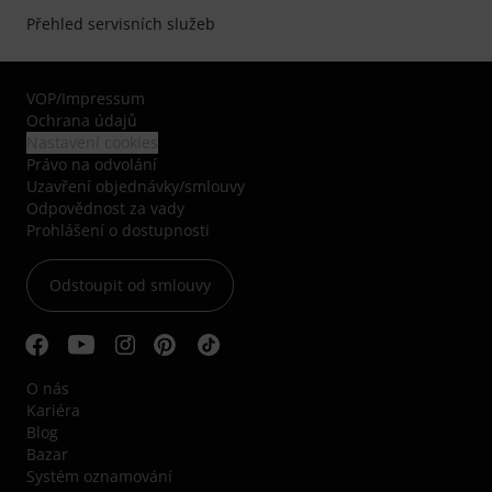
Přehled servisních služeb
VOP
/
Impressum
Ochrana údajů
Nastavení cookies
Právo na odvolání
Uzavření objednávky/smlouvy
Odpovědnost za vady
Prohlášení o dostupnosti
Odstoupit od smlouvy
O nás
Kariéra
Blog
Bazar
Systém oznamování