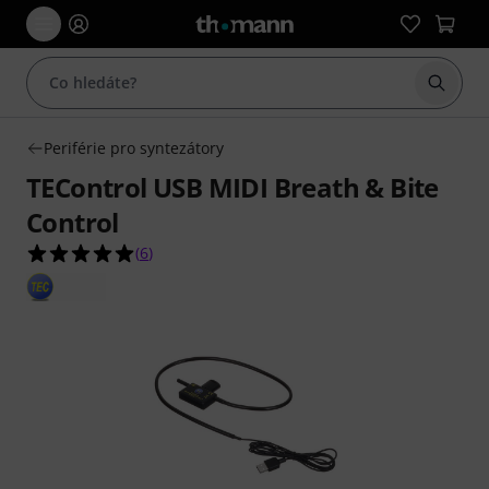
Začít 
Periférie pro syntezátory
TEControl USB MIDI Breath & Bite
Control
5.0 z 5 hvězdiček z celkového počtu 6 hodnocení
(
6
)