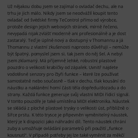
Už nějakou dobu jsem se zajímal o ovladač dechu, ale na
trhu je jich málo. Nikdy jsem se neodvážil koupit tento
ovladač od švédské firmy TeControl přímo od výrobce,
protože design jejich webových stránek, mírně řečeno,
nevypadá nijak zvlášť moderně ani profesionálně a je dost
zastaralý. Teď je úplně nový a dostupný v Thomannu a já
Thomannu z vlastní zkušenosti naprosto důvěřuji – nemůže
být špatný, pomyslel jsem si, tak jsem do něj šel. A nebyl
jsem zklamaný. Má příjemně lehké, robustní plastové
pouzdro o velikosti krabičky od zápalek. Uvnitř najdete
vodotěsné senzory pro čtyři funkce – které lze používat
samostatně nebo současně – tlak v dechu, tlak kousání do
náustku a naklánění horní části těla dopředu/dozadu a do
strany. Každá funkce generuje svůj vlastní MIDI řídicí signál.
V tomto pouzdře je také umístěna MIDI elektronika. Náustek
se skládá z ploché plastové trysky o velikosti úst, přibližně o
šířce prstu. K této trysce je připevněn vyměnitelný náustek,
který je k dispozici jako náhradní díl. Tento náustek chrání
zuby a umožňuje ovládání parametrů při použití „funkce
kousnutí“. V případě potřeby jej lze také vyměnit za měkčí