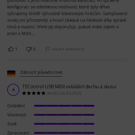
pomohou s jeho relativně snadnou kalibrací. Po správné
konfiguraci se odemknou možnosti, které byly dříve
vyhrazeny téměř výhradně klávesovým hráčům. Samplované
zvuky zní přirozeněji a hraní získává na lidskosti díky správě
tónů a nuancí. Vřele jej doporučuji, pokud máte zájem o
práci s MIDI...
1
0
OHLÁSIT HODNOCENÍ
Zobrazit původní text
TEControl USB MIDI ovládání dechu a skusu
A
Aru42 24.03.2025
Ovládání
Vlastnosti
Zvuk
Zpracování