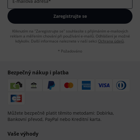
E-mailová adresa
*
Zaregistrujte se
Kliknutím na "Zaregistrujte se" souhlasíte s přijímáním e-mailových
reklam a měřením chování při používání e-mailů. Odhlášení je možné
kdykoliv. Další informace naleznete v naší sekci
Ochrana údajů
.
* Požadováno
Bezpečný nákup i platba
Můžete bezpečně platit těmito metodami: Dobírka,
Bankovní převod, PayPal nebo Kreditní karta.
Vaše výhody