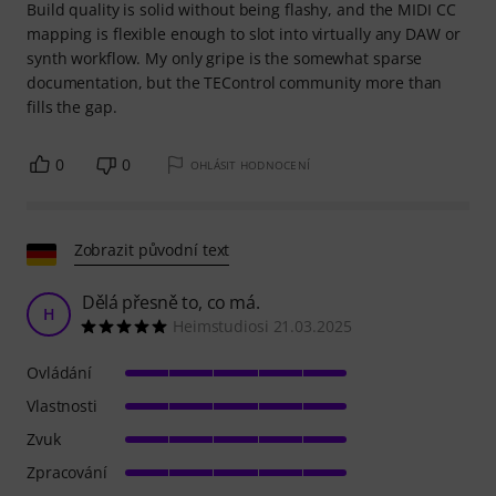
Build quality is solid without being flashy, and the MIDI CC
mapping is flexible enough to slot into virtually any DAW or
synth workflow. My only gripe is the somewhat sparse
documentation, but the TEControl community more than
fills the gap.
0
0
OHLÁSIT HODNOCENÍ
Zobrazit původní text
Dělá přesně to, co má.
H
Heimstudiosi 21.03.2025
Ovládání
Vlastnosti
Zvuk
Zpracování