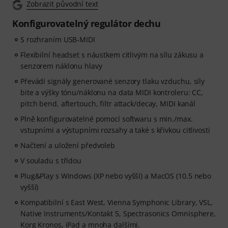
Zobrazit původní text
Konfigurovatelný regulátor dechu
S rozhraním USB-MIDI
Flexibilní headset s náustkem citlivým na sílu zákusu a
senzorem náklonu hlavy
Převádí signály generované senzory tlaku vzduchu, síly
bite a výšky tónu/náklonu na data MIDI kontroleru: CC,
pitch bend, aftertouch, filtr attack/decay, MIDI kanál
Plně konfigurovatelné pomocí softwaru s min./max.
vstupními a výstupními rozsahy a také s křivkou citlivosti
Načtení a uložení předvoleb
V souladu s třídou
Plug&Play s Windows (XP nebo vyšší) a MacOS (10.5 nebo
vyšší)
Kompatibilní s East West, Vienna Symphonic Library, VSL,
Native Instruments/Kontakt 5, Spectrasonics Omnisphere,
Korg Kronos, iPad a mnoha dalšími.