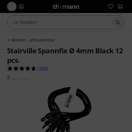
Začít 
Molton - příslušenství
Stairville Spannfix Ø 4mm Black 12
pcs.
4.8 z 5 hvězdiček z celkového počtu 1808 hodno
(
1808
)