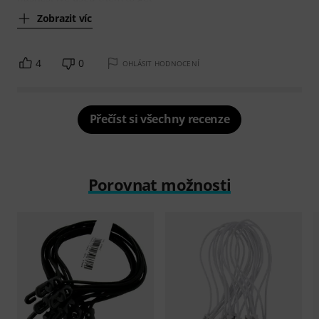
Zobrazit víc
4
0
OHLÁSIT HODNOCENÍ
Přečíst si všechny recenze
Porovnat možnosti