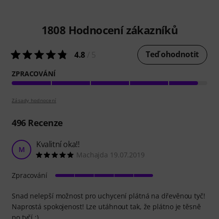
1808
Hodnocení zákazníků
Teď ohodnotit
4.8
/ 5
ZPRACOVÁNÍ
Zásady hodnocení
496
Recenze
Kvalitní oka!!
M
Machajda 19.07.2019
Zpracování
Snad nelepší možnost pro uchycení plátná na dřevěnou tyč!
Naprostá spokojenost! Lze utáhnout tak, že plátno je těsně
po tyčí :)