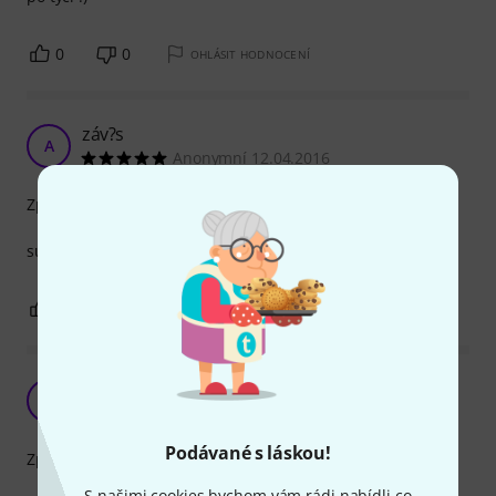
0
0
OHLÁSIT HODNOCENÍ
záv?s
A
Anonymní 12.04.2016
Zpracování
super vychytávka, jednoduché pou¸ití, kvalitní zpracování
1
0
OHLÁSIT HODNOCENÍ
spokojenost
P
ploutvička 14.08.2020
Podávané s láskou!
Zpracování
S našimi cookies bychom vám rádi nabídli co