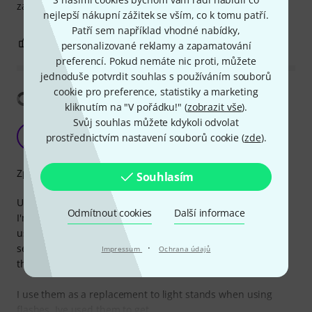
závěsy fungují jak mají
nejlepší nákupní zážitek se vším, co k tomu patří.
Patří sem například vhodné nabídky,
0
0
OHLÁSIT HODNOCENÍ
personalizované reklamy a zapamatování
preferencí. Pokud nemáte nic proti, můžete
jednoduše potvrdit souhlas s používáním souborů
cookie pro preference, statistiky a marketing
Zobrazit překlad
kliknutím na "V pořádku!" (
zobrazit vše
).
Svůj souhlas můžete kdykoli odvolat
So Bloody Useful!
A
prostřednictvím nastavení souborů cookie (
zde
).
Anonymní 02.05.2016
Zpracování
Souhlasím
Use: These have so many its hard to know where to start.
Odmítnout cookies
Další informace
I'm using two as elastic laces on my boots, some are being
used as tiebacks for curtains in the house, I use them to
·
secure stands when I don't want to carry sandbags, I use
Impressum
Ochrana údajů
them to carry multiple stands at once.
I use them as a replacement to light stands when using
flashes. Ive used them to get