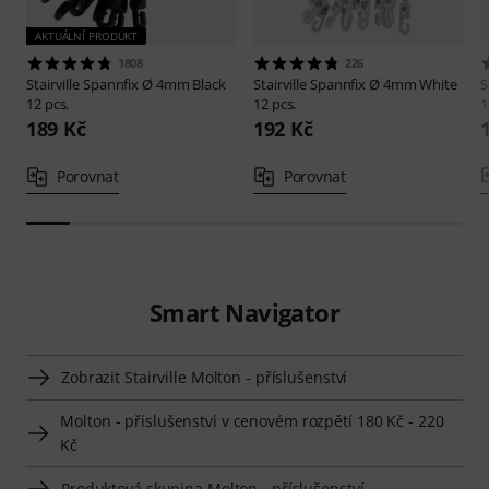
AKTUÁLNÍ PRODUKT
1808
226
Stairville
Spannfix Ø 4mm Black
Stairville
Spannfix Ø 4mm White
S
12 pcs.
12 pcs.
1
189 Kč
192 Kč
Porovnat
Porovnat
Smart Navigator
Zobrazit Stairville Molton - příslušenství
Molton - příslušenství v cenovém rozpětí 180 Kč - 220
Kč
Produktová skupina Molton - příslušenství