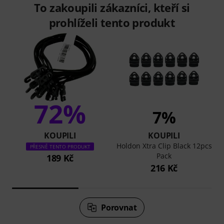
To zakoupili zákazníci, kteří si
prohlíželi tento produkt
72%
7%
KOUPILI
KOUPILI
Holdon Xtra Clip Black 12pcs
PŘESNĚ TENTO PRODUKT
Pack
189 Kč
216 Kč
Porovnat