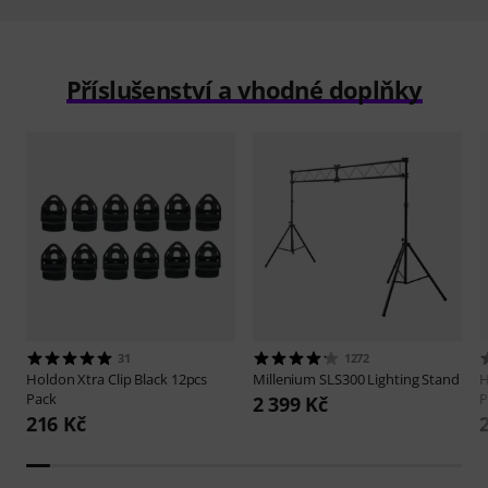
Příslušenství a vhodné doplňky
31
1272
Holdon
Xtra Clip Black 12pcs
Millenium
SLS300 Lighting Stand
H
Pack
P
2 399 Kč
216 Kč