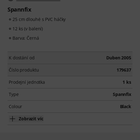
Spannfix
25 cm dlouhé s PVC háčky
12 ks (v balení)
Barva: Černá
K dostání od
Duben 2005
Číslo produktu
179637
Prodejní jednotka
1 ks
Type
Spannfix
Colour
Black
Zobrazit víc