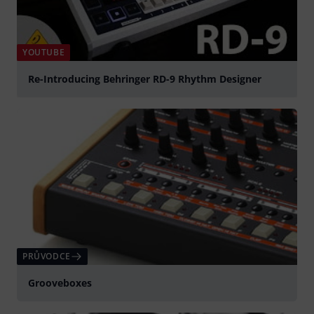
YOUTUBE
Re-Introducing Behringer RD-9 Rhythm Designer
přehrát
PRŮVODCE
Grooveboxes