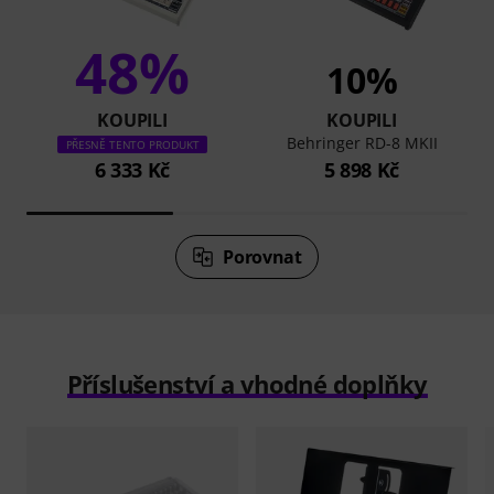
48%
10%
KOUPILI
KOUPILI
Behringer RD-8 MKII
PŘESNĚ TENTO PRODUKT
6 333 Kč
5 898 Kč
Porovnat
Příslušenství a vhodné doplňky