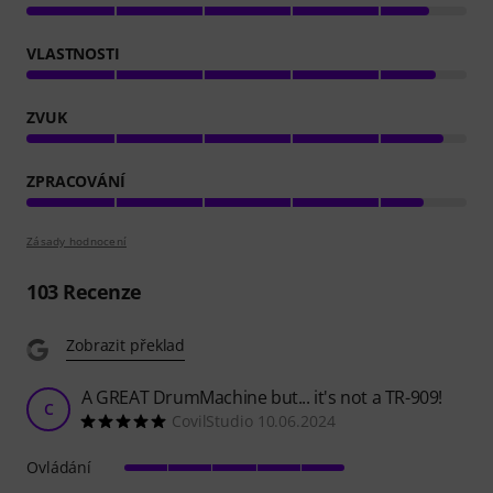
VLASTNOSTI
ZVUK
ZPRACOVÁNÍ
Zásady hodnocení
103
Recenze
Zobrazit překlad
A GREAT DrumMachine but... it's not a TR-909!
C
CovilStudio 10.06.2024
Ovládání