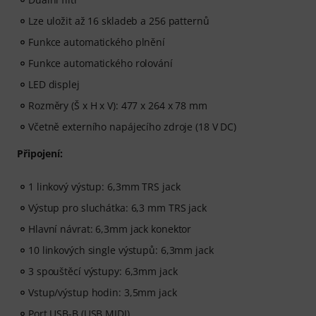
Lze uložit až 16 skladeb a 256 patternů
Funkce automatického plnění
Funkce automatického rolování
LED displej
Rozměry (Š x H x V): 477 x 264 x 78 mm
Včetně externího napájecího zdroje (18 V DC)
Připojení:
1 linkový výstup: 6,3mm TRS jack
Výstup pro sluchátka: 6,3 mm TRS jack
Hlavní návrat: 6,3mm jack konektor
10 linkových single výstupů: 6,3mm jack
3 spouštěcí výstupy: 6,3mm jack
Vstup/výstup hodin: 3,5mm jack
Port USB-B (USB MIDI)