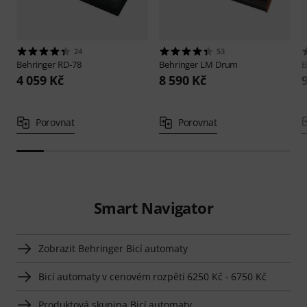
24
53
Behringer
RD-78
Behringer
LM Drum
B
4 059 Kč
8 590 Kč
Porovnat
Porovnat
Smart Navigator
Zobrazit Behringer Bicí automaty
Bicí automaty v cenovém rozpětí 6250 Kč - 6750 Kč
Produktová skupina Bicí automaty