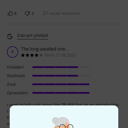
8
3
OHLÁSIT HODNOCENÍ
Zobrazit překlad
The long-awaited one…
P
Porfa 27.08.2025
Ovládání
Vlastnosti
Zvuk
Zpracování
I need to talk a bit about the TR-909 first as an introduction.
I had the brief opportunity to use a real 909 once, a long
time ago. Also my previous experience with the ReBirth
software made me feel like I already knew where to touch