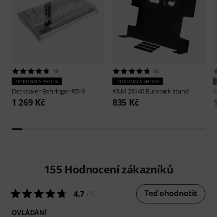
18
16
DOKONALÁ SHODA
DOKONALÁ SHODA
Decksaver
Behringer RD-9
K&M
28140 Eurorack stand
1 269 Kč
835 Kč
155
Hodnocení zákazníků
Teď ohodnotit
4.7
/ 5
OVLÁDÁNÍ