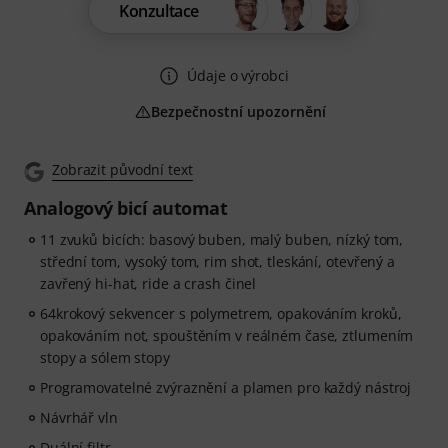
Konzultace
Údaje o výrobci
Bezpečnostní upozornění
Zobrazit původní text
Analogový bicí automat
11 zvuků bicích: basový buben, malý buben, nízký tom,
střední tom, vysoký tom, rim shot, tleskání, otevřený a
zavřený hi-hat, ride a crash činel
64krokový sekvencer s polymetrem, opakováním kroků,
opakováním not, spouštěním v reálném čase, ztlumením
stopy a sólem stopy
Programovatelné zvýraznění a plamen pro každý nástroj
Návrhář vln
Duální filtr