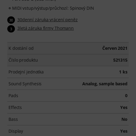
MIDI vstup/výstup/průchozí: 5pinový DIN
30denní záruka vrácení peněz
30
3letá záruka firmy Thomann
3
K dostání od
Červen 2021
Číslo produktu
521315
Prodejní jednotka
1 ks
Sound Synthesis
Analog, sample based
Pads
0
Effects
Yes
Bass
No
Display
Yes