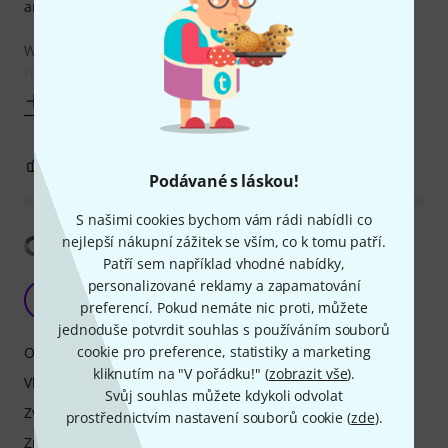
and what to do.
With the RD-9, the same thing happened, it felt familiar
right away. But I also found what, for me, is a fatal
Zobrazit víc
3
0
OHLÁSIT HODNOCENÍ
Podávané s láskou!
S našimi cookies bychom vám rádi nabídli co
Zobrazit překlad
nejlepší nákupní zážitek se vším, co k tomu patří.
Patří sem například vhodné nabídky,
personalizované reklamy a zapamatování
Excellent sound!
TI
preferencí. Pokud nemáte nic proti, můžete
Thomas Ikon 12.03.2022
jednoduše potvrdit souhlas s používáním souborů
cookie pro preference, statistiky a marketing
Ovládání
kliknutím na "V pořádku!" (
zobrazit vše
).
Vlastnosti
Svůj souhlas můžete kdykoli odvolat
Zvuk
prostřednictvím nastavení souborů cookie (
zde
).
Zpracování