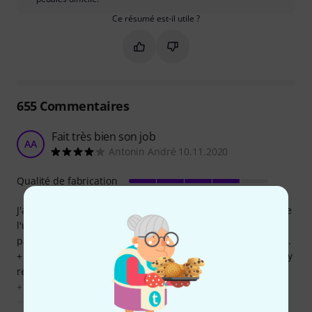
Ce résumé est-il utile ?
Marquer ce résumé comme utile
Marquer ce résumé comme in
655
Commentaires
Fait très bien son job
AA
Antonin André 10.11.2020
Qualité de fabrication
J'ai acheté ce bloc d'alimentation il y a 7 mois environs, et je
l'utilise la plupart du temps avec 3 pédales simultanément
parfois plus, pour un usage régulier mais non professionel.
+ Remplit son rôle d'alimentation à merveille, je n'ai rien à y
redire
+ Permet une certaine flexibilité dans le positionnement
+ Juste besoin de 2 prises pour jouer ( une