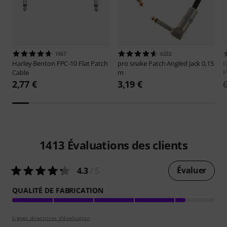
1667
6232
Harley Benton
FPC-10 Flat Patch
pro snake
Patch Angled Jack 0,15
t
Cable
m
P
2,77 €
3,19 €
1413
Évaluations des clients
Évaluer
4.3
/ 5
QUALITÉ DE FABRICATION
Lignes directrices d'évaluation