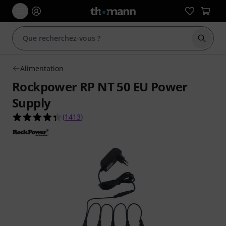
Démarr
Alimentation
Rockpower RP NT 50 EU Power
Supply
4.3 étoiles sur 5 d'après 1413 évaluations clients
(
1413
)