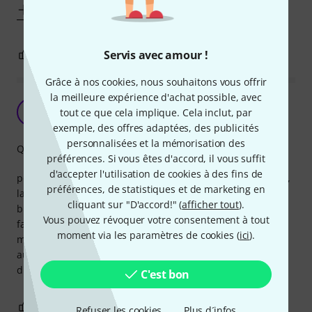
Afficher plus
9
1
Servis avec amour !
SIGNALER L'ÉVALUATION
Grâce à nos cookies, nous souhaitons vous offrir
la meilleure expérience d'achat possible, avec
ça grésille
M
tout ce que cela implique. Cela inclut, par
MARC197 18.05.2016
exemple, des offres adaptées, des publicités
personnalisées et la mémorisation des
Qualité de fabrication
préférences. Si vous êtes d'accord, il vous suffit
d'accepter l'utilisation de cookies à des fins de
pour ce qui est de l'aspect c'est bien ça parait plutôt solide,
préférences, de statistiques et de marketing en
la puissance est largement suffisante pour les multi-
cliquant sur "D'accord!" (
afficher tout
).
branchements, le câble multi branchement est plutôt bien
Vous pouvez révoquer votre consentement à tout
fait, le soucis c'est qu'il y a un grésillement dans l'ampli
moment via les paramètres de cookies (
ici
).
même lorsque les pédales sont éteintes. Test fait avec une
autre alimentation moins puissante et le grésillement
disparait. Dommage!
C'est bon
8
1
SIGNALER L'ÉVALUATION
Refuser les cookies
Plus d´infos