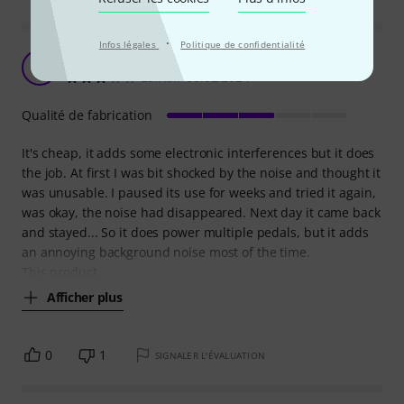
·
Infos légales
Politique de confidentialité
It's ok
L
Lairlair 08.02.2024
Qualité de fabrication
It's cheap, it adds some electronic interferences but it does
the job. At first I was bit shocked by the noise and thought it
was unusable. I paused its use for weeks and tried it again,
was okay, the noise had disappeared. Next day it came back
and stayed... So it does power multiple pedals, but it adds
an annoying background noise most of the time.
This product
Afficher plus
0
1
SIGNALER L'ÉVALUATION