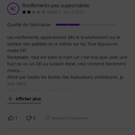
Ronflements peu supportables
RC
Remi C. 06.12.2021
Qualité de fabrication
Les ronflements apparaissent dès le branchement sur le
secteur des pédales et ce même sur les True Bypass en
mode Off.
Rockpower, tout est dans le nom car c'est vrai que, avec une
fuzz ou ou un OD au sustain élevé, cela s'entend forcément
moins...
Attiré par toutes les étoiles des évaluations antérieures, je
suis déçu.
Après, vu le prix, je me dis qu'il ne
Afficher plus
1
0
SIGNALER L'ÉVALUATION