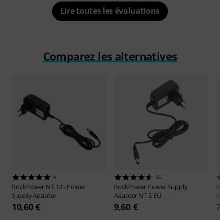
Lire toutes les évaluations
Comparez les alternatives
4
56
RockPower
NT 12 - Power
RockPower
Power Supply
R
Supply Adapter
Adapter NT 5 EU
A
10,60 €
9,60 €