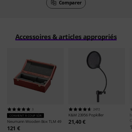
Comparer
Accessoires & articles appropriés
3
2472
K&M
23956 Popkiller
b
CONVIENT À COUP SÛR
21,40 €
Neumann
Wooden Box TLM 49
121 €