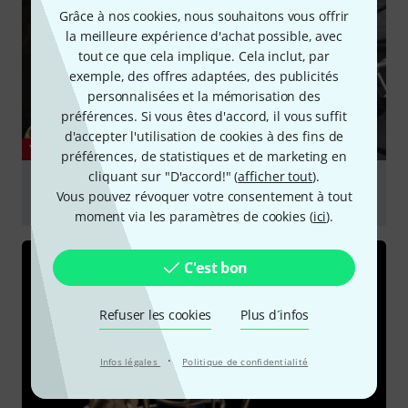
Grâce à nos cookies, nous souhaitons vous offrir
la meilleure expérience d'achat possible, avec
tout ce que cela implique. Cela inclut, par
exemple, des offres adaptées, des publicités
personnalisées et la mémorisation des
préférences. Si vous êtes d'accord, il vous suffit
d'accepter l'utilisation de cookies à des fins de
YOUTUBE
préférences, de statistiques et de marketing en
cliquant sur "D'accord!" (
afficher tout
).
Vocal Microphone ShootOut: Neumann TLM103,
Vous pouvez révoquer votre consentement à tout
TLM49, Rode NT1A and Sennheiser MKH416
moment via les paramètres de cookies (
ici
).
Jouer
C'est bon
Refuser les cookies
Plus d´infos
·
Infos légales
Politique de confidentialité