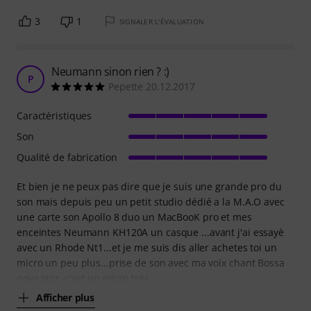
3
1
SIGNALER L'ÉVALUATION
Neumann sinon rien ? :)
P
Pepette 20.12.2017
Caractéristiques
Son
Qualité de fabrication
Et bien je ne peux pas dire que je suis une grande pro du
son mais depuis peu un petit studio dédié a la M.A.O avec
une carte son Apollo 8 duo un MacBooK pro et mes
enceintes Neumann KH120A un casque ...avant j'ai essayè
avec un Rhode Nt1...et je me suis dis aller achetes toi un
micro un peu plus...prise de son avec ma voix chant Bossa
nova Jazz..c'est un micro très
Afficher plus