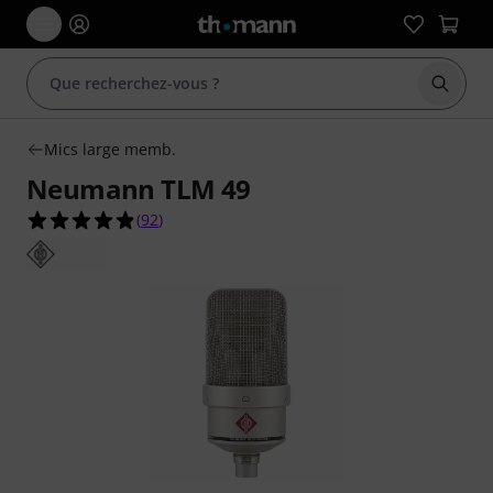
Démarr
Mics large memb.
Neumann TLM 49
4.9 étoiles sur 5 d'après 92 évaluations clients
(
92
)