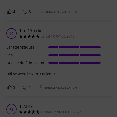
4
3
SIGNALER L'ÉVALUATION
Tlm 49 nickel
C1
canal 10 04.06.2018
Caractéristiques
Son
Qualité de fabrication
Utilisé avec le 6176 UA lemust
3
1
SIGNALER L'ÉVALUATION
TLM 49
LJ
Linaan Jörge 08.03.2024