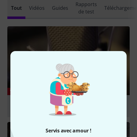
Rapports
Tout
Vidéos
Guides
Téléchargeme
de test
YOUTUBE
#tlm49 #tlm49review #microphonereview TLM 49
Vocals X Review X Microphone Review
Jouer
Servis avec amour !