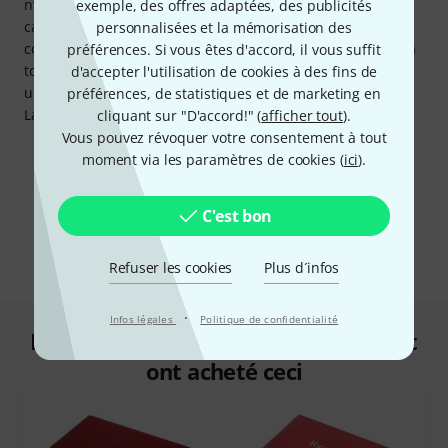
n’oublions pas la Focusrite Red Plug-in Suite, qui offre un
exemple, des offres adaptées, des publicités
canal de mixage complet, y compris égaliseur, de-esser,
personnalisées et la mémorisation des
compresseur, limiteur, gate et expandeur. Pour apporter la
préférences. Si vous êtes d'accord, il vous suffit
touche finale aux projets, le pack logiciel est complété par
d'accepter l'utilisation de cookies à des fins de
un abonnement de deux mois aux outils de mastering
préférences, de statistiques et de marketing en
Landr Studio.
cliquant sur "D'accord!" (
afficher tout
).
Vous pouvez révoquer votre consentement à tout
moment via les paramètres de cookies (
ici
).
C'est bon
Refuser les cookies
Plus d´infos
·
Infos légales
Politique de confidentialité
Les clients qui ont regardé ce produit
ont acheté ceci