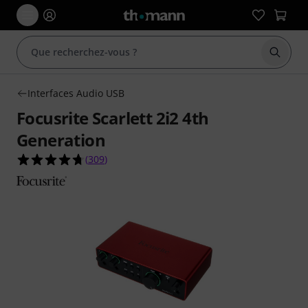
Démarr
Interfaces Audio USB
Focusrite Scarlett 2i2 4th
Generation
4.7 étoiles sur 5 d'après 309 évaluations clients
(
309
)