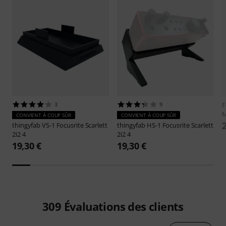
3
9
F
M
CONVIENT À COUP SÛR
CONVIENT À COUP SÛR
thingyfab
VS-1 Focusrite Scarlett
thingyfab
HS-1 Focusrite Scarlett
2i2 4
2i2 4
19,30 €
19,30 €
309
Évaluations des clients