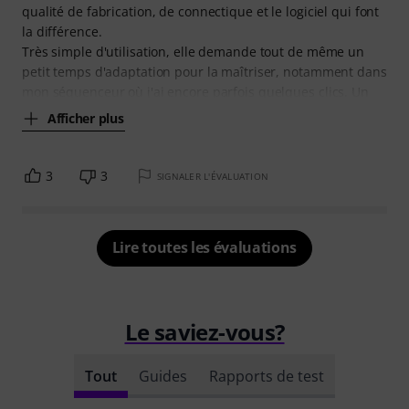
qualité de fabrication, de connectique et le logiciel qui font
la différence.
Très simple d'utilisation, elle demande tout de même un
petit temps d'adaptation pour la maîtriser, notamment dans
mon séquenceur où j'ai encore parfois quelques clics. Un
Afficher plus
3
3
SIGNALER L'ÉVALUATION
Lire toutes les évaluations
Le saviez-vous?
Tout
Guides
Rapports de test