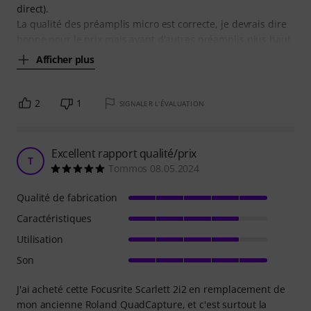
direct).
La qualité des préamplis micro est correcte, je devrais dire
bonne pour le prix mais ayant d'autres préamplis plus haut
Afficher plus
2
1
SIGNALER L'ÉVALUATION
Excellent rapport qualité/prix
T
Tommos 08.05.2024
Qualité de fabrication
Caractéristiques
Utilisation
Son
J'ai acheté cette Focusrite Scarlett 2i2 en remplacement de
mon ancienne Roland QuadCapture, et c'est surtout la