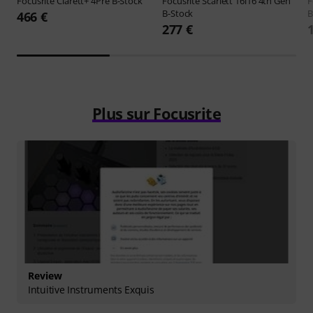
Focusrite
Clarett+ 4Pre B-Stock
Focusrite
Scarlett 16i16 4th Gen
F
B-Stock
B
466 €
277 €
Plus sur Focusrite
Review
Intuitive Instruments Exquis