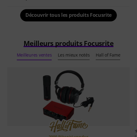
Découvrir tous les produits Focusrite
Meilleurs produits Focusrite
Meilleures ventes
Les mieux notés
Hall of Fame
2000 Pièce(s) vendus
F