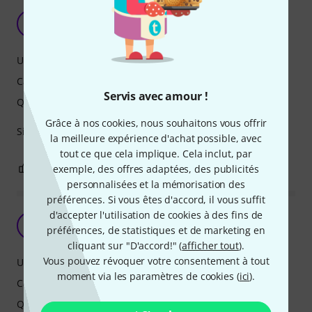
Pour rack EVO16
M
Mamad 26.04.2023
Utilisation
Caractéristiques
Servis avec amour !
Qualité de fabrication
Grâce à nos cookies, nous souhaitons vous offrir
Simple et efficace, permet de racker facilement l'EVO 16
la meilleure expérience d'achat possible, avec
tout ce que cela implique. Cela inclut, par
0
0
exemple, des offres adaptées, des publicités
SIGNALER L'ÉVALUATION
personnalisées et la mémorisation des
préférences. Si vous êtes d'accord, il vous suffit
d'accepter l'utilisation de cookies à des fins de
Parfait
LP
préférences, de statistiques et de marketing en
Le p'tit Philou 27.03.2024
cliquant sur "D'accord!" (
afficher tout
).
Vous pouvez révoquer votre consentement à tout
Utilisation
moment via les paramètres de cookies (
ici
).
Caractéristiques
Qualité de fabrication