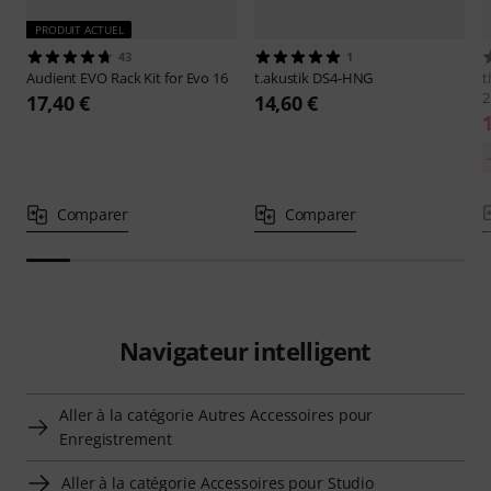
PRODUIT ACTUEL
43
1
Audient
EVO Rack Kit for Evo 16
t.akustik
DS4-HNG
t
2
17,40 €
14,60 €
Comparer
Comparer
Navigateur intelligent
Aller à la catégorie Autres Accessoires pour
Enregistrement
Aller à la catégorie Accessoires pour Studio