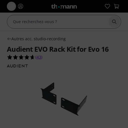
Démarr
Autres acc. studio-recording
Audient EVO Rack Kit for Evo 16
4.7 étoiles sur 5 d'après 43 évaluations clients
(
43
)