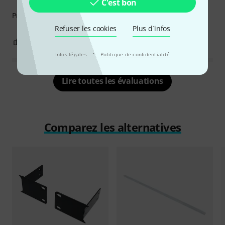
C'est bon
Produit spécifique, fait très bien le boulot demandé.
Refuser les cookies
Plus d´infos
0
0
SIGNALER L'ÉVALUATION
·
Infos légales
Politique de confidentialité
Lire toutes les évaluations
Comparez les alternatives