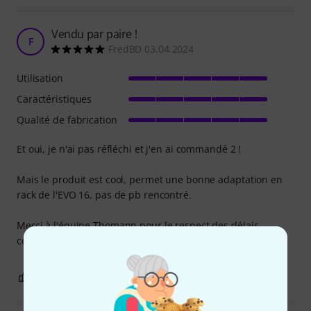
Vendu par paire !
F
FredBD 03.04.2024
Utilisation
Caractéristiques
Qualité de fabrication
Et oui, je n'ai pas réfléchi et j'en ai commandé 2 !
Mais le produit est cool, permet une bonne adaptation en
rack de l'EVO 16, pas de pb rencontré.
Merci à l'équipe Thomann pour le respect des délais,
comme toujours.
0
0
SIGNALER L'ÉVALUATION