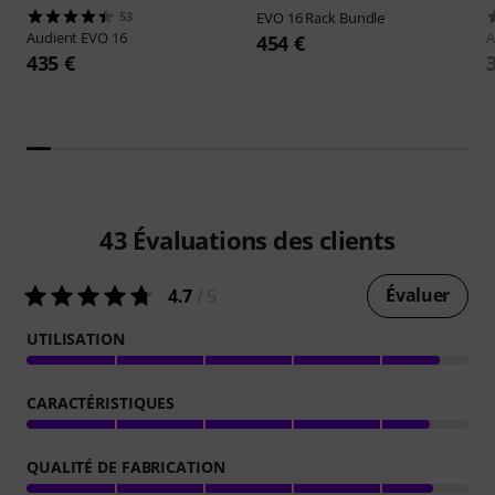
53
EVO
16 Rack Bundle
Audient
EVO 16
A
454 €
435 €
43
Évaluations des clients
Évaluer
4.7
/ 5
UTILISATION
CARACTÉRISTIQUES
QUALITÉ DE FABRICATION