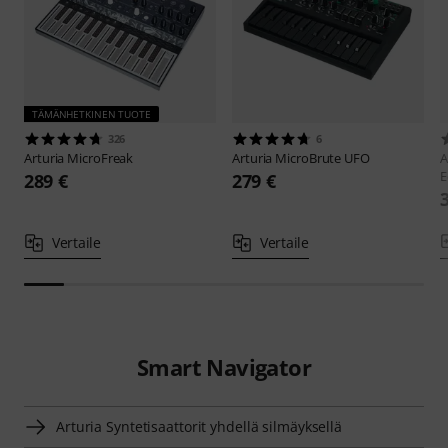
TÄMÄNHETKINEN TUOTE
326
6
Arturia
MicroFreak
Arturia
MicroBrute UFO
A
E
289 €
279 €
Vertaile
Vertaile
Smart Navigator
Arturia Syntetisaattorit yhdellä silmäyksellä