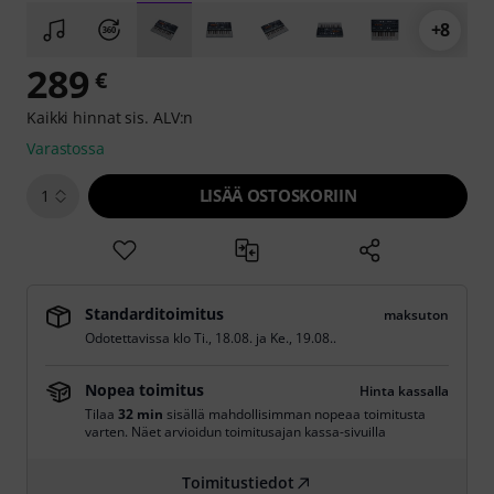
+8
289
€
Kaikki hinnat sis. ALV:n
Varastossa
LISÄÄ OSTOSKORIIN
1
Standarditoimitus
maksuton
Odotettavissa klo
Ti., 18.08.
ja
Ke., 19.08.
.
Nopea toimitus
Hinta kassalla
Tilaa
32 min
sisällä mahdollisimman nopeaa toimitusta
varten. Näet arvioidun toimitusajan kassa-sivuilla
Toimitustiedot