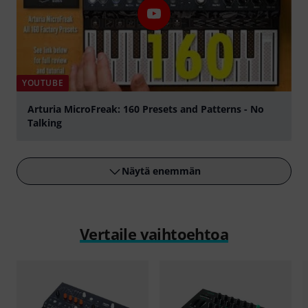
YOUTUBE
Arturia MicroFreak: 160 Presets and Patterns - No
Talking
play
Näytä enemmän
Vertaile vaihtoehtoa