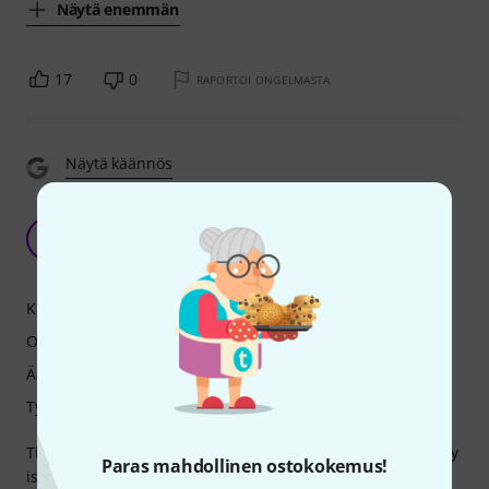
Näytä enemmän
17
0
RAPORTOI ONGELMASTA
Näytä käännös
Does what some synths 3 times as expensive
can't
JB
Jungy Brogus 09.03.2022
Käyttö
Ominaisuudet
Ääni
Työnjälki
The mod matrix is where a lot of the strength and versatility
Paras mahdollinen ostokokemus!
is. For example: assigning pitch to tempo. You record a