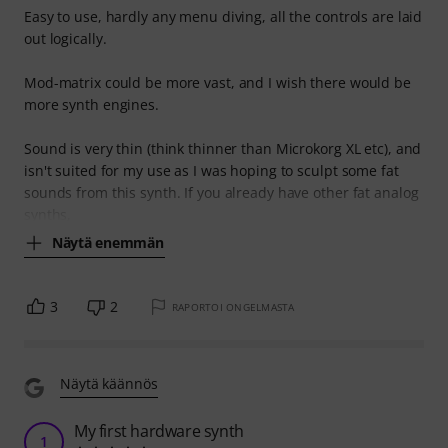
Easy to use, hardly any menu diving, all the controls are laid
out logically.
Mod-matrix could be more vast, and I wish there would be
more synth engines.
Sound is very thin (think thinner than Microkorg XL etc), and
isn't suited for my use as I was hoping to sculpt some fat
sounds from this synth. If you already have other fat analog
synths,
Näytä enemmän
3
2
RAPORTOI ONGELMASTA
Näytä käännös
My first hardware synth
1