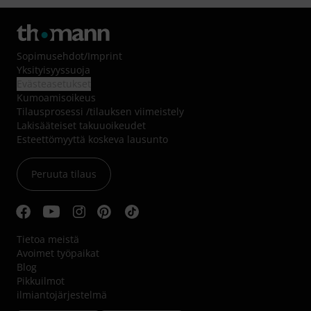
Sopimusehdot
/
Imprint
Yksityisyyssuoja
Evästeasetukset
Kumoamisoikeus
Tilausprosessi /tilauksen viimeistely
Lakisääteiset takuuoikeudet
Esteettömyyttä koskeva lausunto
Peruuta tilaus
Tietoa meistä
Avoimet työpaikat
Blog
Pikkuilmot
ilmiantojärjestelmä