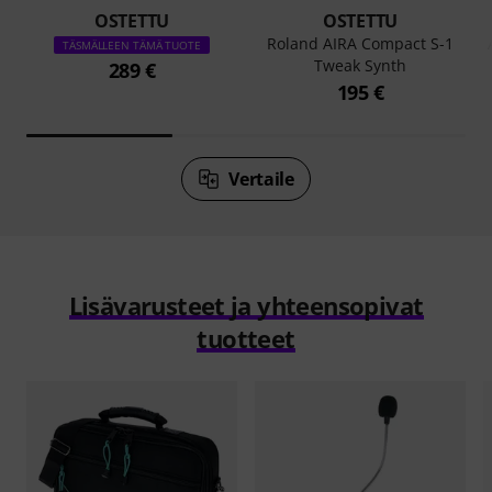
OSTETTU
OSTETTU
Roland AIRA Compact S-1
TÄSMÄLLEEN TÄMÄ TUOTE
Tweak Synth
289 €
195 €
Vertaile
Lisävarusteet ja yhteensopivat
tuotteet