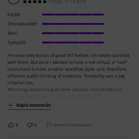
1TooZz 11.10.2019
Käyttö
Ominaisuudet
Ääni
Työnjälki
I'm used only bunch of good VST before, i'm totally satisfied
with them. But once i wanted to have a not virtual, a "real"
instrument to have another workflow style, and, therefore,
different paths thinking of creativity. Portability was a big
criterion too.
After long researching of some variants, microfreak had
becomes my choice. I had bunch of fears and
Näytä enemmän
9
0
RAPORTOI ONGELMASTA