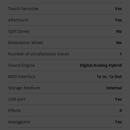
Touch-Sensitive
Yes
Aftertouch
Yes
Split Zones
No
Modulation Wheel
No
Number of simultaneous Voices
1
Sound Engine
Digital Analog Hybrid
MIDI interface
1x In, 1x Out
Storage Medium
Internal
USB-port
Yes
Effects
0
Arpeggiator
Yes