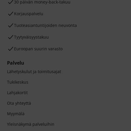
30 päivän money-back-takuu
Korjauspalvelu
Tuoteasiantuntijoiden neuvonta
Tyytyväisyystakuu
Euroopan suurin varasto
Palvelu
Lähetyskulut ja toimitusajat
Tukikeskus
Lahjakortit
Ota yhteyttä
Myymälä
Yleisnäkymä palveluihin