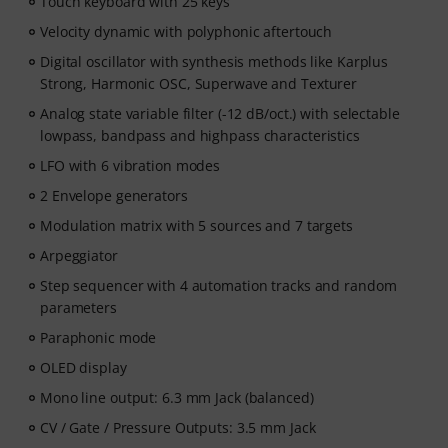
Touch keyboard with 25 keys
Your personal voucher code will be sent automatically
by e-mail after your order. No credit card required. The
Velocity dynamic with polyphonic aftertouch
trial ends automatically after expiry.
Digital oscillator with synthesis methods like Karplus
Strong, Harmonic OSC, Superwave and Texturer
Analog state variable filter (-12 dB/oct.) with selectable
lowpass, bandpass and highpass characteristics
LFO with 6 vibration modes
2 Envelope generators
Modulation matrix with 5 sources and 7 targets
Arpeggiator
Step sequencer with 4 automation tracks and random
parameters
Paraphonic mode
OLED display
Mono line output: 6.3 mm Jack (balanced)
CV / Gate / Pressure Outputs: 3.5 mm Jack