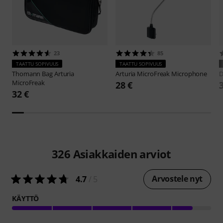
23
85
TAATTU SOPIVUUS
TAATTU SOPIVUUS
Thomann
Bag Arturia
Arturia
MicroFreak Microphone
D
MicroFreak
28 €
32 €
326
Asiakkaiden arviot
Arvostele nyt
4.7
/ 5
KÄYTTÖ