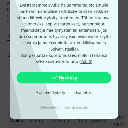
melody/sequence and you can tell the Microfreak to play
Evästeidemme avulla haluamme tarjota sinulle
the high notes slowly or quickly. Or the low notes, and you
parhaan mahdollisen ostokokemuksen kaikkine
can control how fast or slow. There are more things here
siihen liittyvine yksityiskohtineen. Tähän kuuluvat
that much bigger synths can't do so it really is a gem. The 4
esimerkiksi sopivat tarjoukset, personoidut
orange knobs,
mainokset ja mieltymysten tallentaminen. Jos
Näytä enemmän
tämä sopii sinulle, hyväksy vain evästeiden käyttö
tilastoja ja markkinointia varten klikkaamalla
”Selvä!”. (
täällä
).
8
0
RAPORTOI ONGELMASTA
Voit peruuttaa suostumuksesi milloin tahansa
evästeasetusten kautta (
täältä
).
Lue kaikki arvostelut
Hyväksy
Evästeet hylätty
Lisätietoa
Tiesitkö?
·
Yritystiedot
Yksityisyyssuoja
Ladatt
Kaikki
videot
Nettiopas
Testiraportit
tiedos