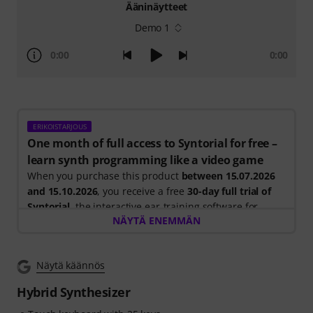
Ääninäytteet
Demo 1
0:00
0:00
ERIKOISTARJOUS
One month of full access to Syntorial for free –
learn synth programming like a video game
When you purchase this product
between 15.07.2026
and 15.10.2026
, you receive a free
30-day full trial of
Syntorial
, the interactive ear-training software for
NÄYTÄ ENEMMÄN
synth programming.
Instead of just watching videos, you recreate leads,
basses, pads and more. Get instant feedback as you
Näytä käännös
learn how oscillators, filters, modulation and effects
work together to create real patches.
Hybrid Synthesizer