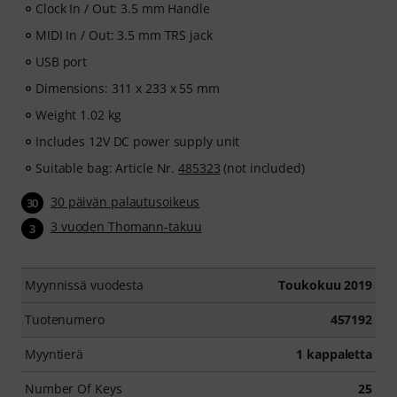
Clock In / Out: 3.5 mm Handle
MIDI In / Out: 3.5 mm TRS jack
USB port
Dimensions: 311 x 233 x 55 mm
Weight 1.02 kg
Includes 12V DC power supply unit
Suitable bag: Article Nr.
485323
(not included)
30 päivän palautusoikeus
30
3 vuoden Thomann-takuu
3
Myynnissä vuodesta
Toukokuu 2019
Tuotenumero
457192
Myyntierä
1 kappaletta
Number Of Keys
25