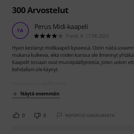
300
Arvostelut
Perus Midi-kaapeli
FA
Frank. A. 17.08.2020
Hyvin kestänyt midikaapeli kyseessä. Ostin näitä useamm
mukana kulkevia, eikä niiden kanssa ole ilmennyt yhtäk
Kaapelit tosiaan ovat muovipäällysteisiä, joten uskon et
kohdallani ole käynyt.
Halvat perus midikaapelit
Näytä enemmän
0
0
RAPORTOI ONGELMASTA