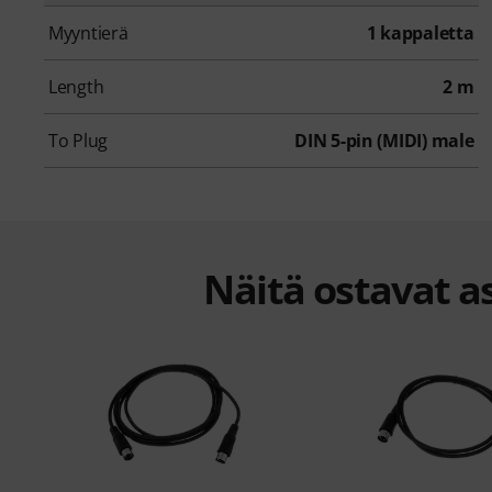
Myyntierä
1 kappaletta
Length
2 m
To Plug
DIN 5-pin (MIDI) male
Näitä ostavat as