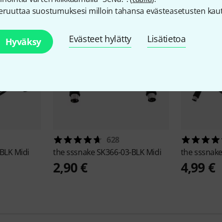
eruuttaa suostumuksesi milloin tahansa evästeasetusten kaut
Evästeet hylätty
Lisätietoa
Hyväksy
628
BLK Midi
the sssnake
SK366-03-BLK Midi
the sssnak
2,90 €
4,99 €