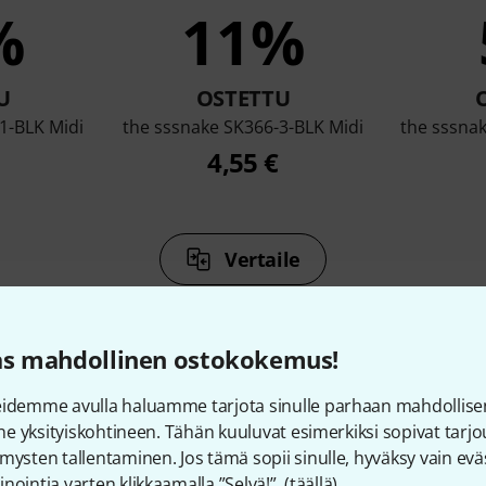
%
11%
U
OSTETTU
1-BLK Midi
the sssnake SK366-3-BLK Midi
the sssna
4,55 €
Vertaile
as mahdollinen ostokokemus!
eidemme avulla haluamme tarjota sinulle parhaan mahdollise
vine yksityiskohtineen. Tähän kuuluvat esimerkiksi sopivat tar
rusteet ja yhteensopivat t
mysten tallentaminen. Jos tämä sopii sinulle, hyväksy vain eväs
nointia varten klikkaamalla ”Selvä!”. (
täällä
).