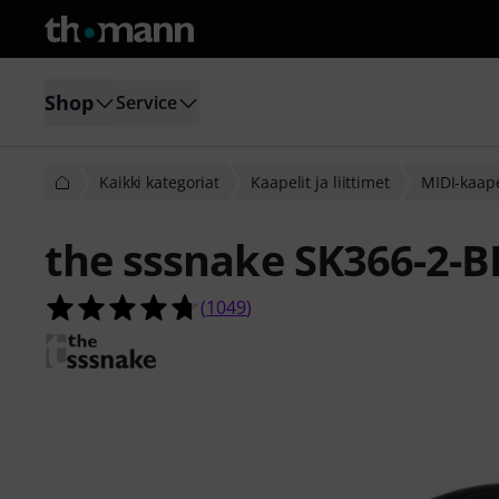
Shop
Service
Kaikki kategoriat
Kaapelit ja liittimet
MIDI-kaape
the sssnake SK366-2-B
4.7 tähteä viidestä yhteensä 1049 a
(
1049
)