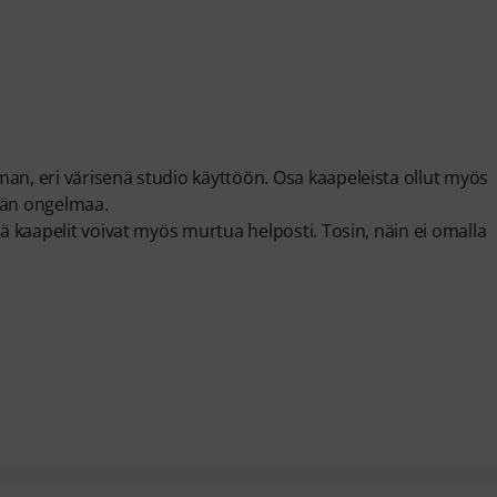
an, eri värisenä studio käyttöön. Osa kaapeleista ollut myös
ään ongelmaa.
tä kaapelit voivat myös murtua helposti. Tosin, näin ei omalla