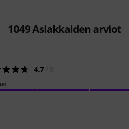
1049
Asiakkaiden arviot
4.7
/ 5
LKI