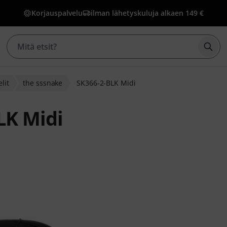
Korjauspalvelu
ilman lähetyskuluja alkaen 149 €
Aloi
lit
the sssnake
SK366-2-BLK Midi
LK Midi
siakasarvostelusta