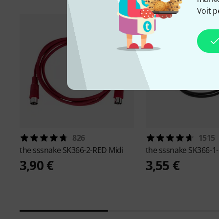
Voit p
826
1515
the sssnake
SK366-2-RED Midi
the sssnake
SK366-1-
3,90 €
3,55 €