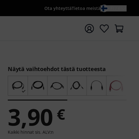
Ota yhteyttä
Tietoa meistä
FI / €
ta haku hakusanalla {searchTerm}
Näytä vaihtoehdot tästä tuotteesta
3,90
€
Kaikki hinnat sis. ALV:n