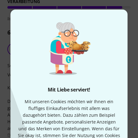
VERARBEITUNG
Bewertungsrichtlinien
6
Rezensionen
Präsent, hoch, differenziert
H
Hannes375 01.02.2023
Sound
Verarbeitung
Kurz:
Mit Liebe serviert!
Die Hihat hat einen prägnanten, differenzierten Sound mit
Mit unseren Cookies möchten wir Ihnen ein
großem Höhenanteil. Betonungen, schnelle Figuren,
fluffiges Einkaufserlebnis mit allem was
Akzente mit leichtem Öffnen... das sind die Stärken dieser
dazugehört bieten. Dazu zählen zum Beispiel
Hihat. Wirklich sehr klar zu orten, super schnell da und
passende Angebote, personalisierte Anzeigen
auch super schnell wieder weg. Genau so wollte ich das.
und das Merken von Einstellungen. Wenn das für
Die Lautstärke ist "mittel" würde ich sagen. Die
Sie okay ist, stimmen Sie der Nutzung von Cookies