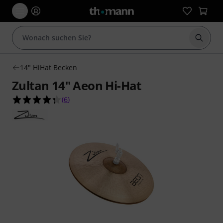
Suche 
14" HiHat Becken
Zultan 14" Aeon Hi-Hat
4.3 von 5 Sternen aus 6 Kundenbewertungen
(
6
)