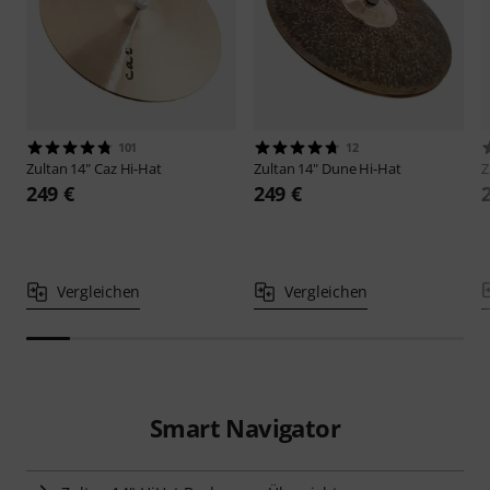
101
12
Zultan
14" Caz Hi-Hat
Zultan
14" Dune Hi-Hat
Z
249 €
249 €
Vergleichen
Vergleichen
Smart Navigator