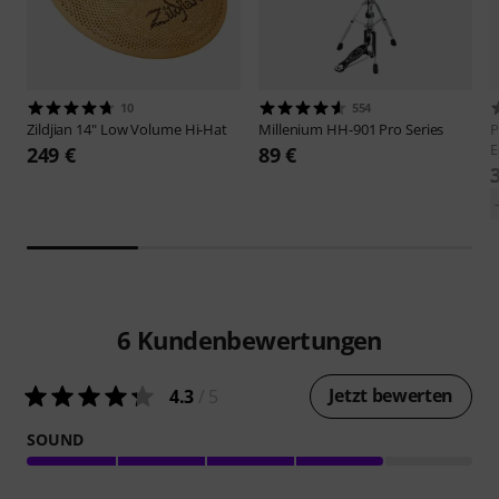
10
554
Zildjian
14" Low Volume Hi-Hat
Millenium
HH-901 Pro Series
P
E
249 €
89 €
6
Kundenbewertungen
Jetzt bewerten
4.3
/ 5
SOUND