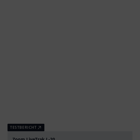
TESTBERICHT
Zoom LiveTrak L-20