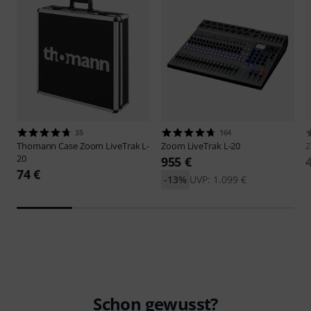
35
164
Thomann
Case Zoom LiveTrak L-
Zoom
LiveTrak L-20
20
955 €
74 €
-13%
UVP: 1.099 €
Schon gewusst?