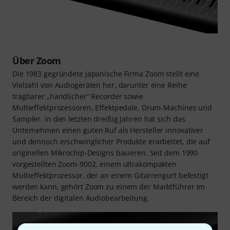
Über Zoom
Die 1983 gegründete japanische Firma Zoom stellt eine
Vielzahl von Audiogeräten her, darunter eine Reihe
tragbarer „handlicher“ Recorder sowie
Multieffektprozessoren, Effektpedale, Drum-Machines und
Sampler. In den letzten dreißig Jahren hat sich das
Unternehmen einen guten Ruf als Hersteller innovativer
und dennoch erschwinglicher Produkte erarbeitet, die auf
originellen Mikrochip-Designs basieren. Seit dem 1990
vorgestellten Zoom-9002, einem ultrakompakten
Multieffektprozessor, der an einem Gitarrengurt befestigt
werden kann, gehört Zoom zu einem der Marktführer im
Bereich der digitalen Audiobearbeitung.