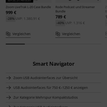
AKTUELLES PRODUKT
Zoom
LiveTrak L-20 Case Bundle
Rode
Podcast und Streamer
Bundle
B
999 €
789 €
-28%
UVP: 1.380,91 €
-40%
UVP: 1.316 €
Vergleichen
Vergleichen
Smart Navigator
Zoom USB Audiointerfaces zur Übersicht
USB Audiointerfaces für 750 €–1250 € anzeigen
Zur Kategorie Mehrspur Kompaktstudios