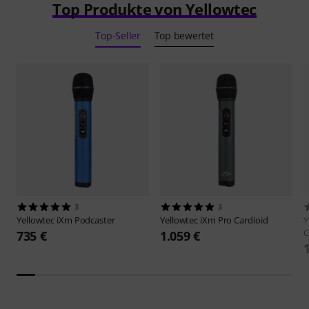
Top Produkte von Yellowtec
Top-Seller
Top bewertet
3
3
Yellowtec
iXm Podcaster
Yellowtec
iXm Pro Cardioid
Y
C
735 €
1.059 €