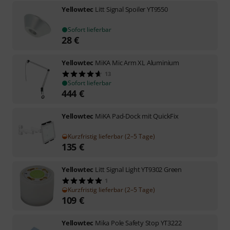
Yellowtec
Litt Signal Spoiler YT9550
Sofort lieferbar
28
€
Yellowtec
MiKA Mic Arm XL Aluminium
13
Sofort lieferbar
444
€
Yellowtec
MiKA Pad-Dock mit QuickFix
Kurzfristig lieferbar (2–5 Tage)
135
€
Yellowtec
Litt Signal Light YT9302 Green
1
Kurzfristig lieferbar (2–5 Tage)
109
€
Yellowtec
Mika Pole Safety Stop YT3222