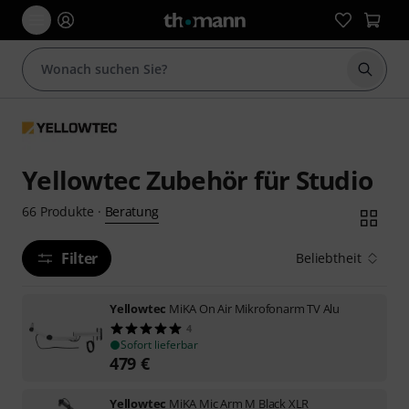
Suche 
Yellowtec Zubehör für Studio
Beratung
66
Produkte
·
Filter
Beliebtheit
Yellowtec
MiKA On Air Mikrofonarm TV Alu
4
Sofort lieferbar
479
€
Yellowtec
MiKA Mic Arm M Black XLR