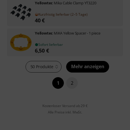
Yellowtec
Mika Cable Clamp YT3220
Kurzfristig lieferbar (2–5 Tage)
40
€
Yellowtec
MiKA Yellow Spacer - 1 piece
Sofort lieferbar
6,50
€
Mehr anzeigen
50 Produkte
1
2
Kostenloser Versand ab 29 €
Alle Preise inkl. MwSt.