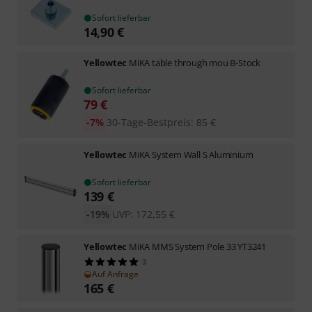
Sofort lieferbar
14,90
€
Yellowtec
MiKA table through mou B-Stock
Sofort lieferbar
79
€
-7%
30-Tage-Bestpreis
:
85
€
Yellowtec
MiKA System Wall S Aluminium
Sofort lieferbar
139
€
-19%
UVP:
172,55
€
Yellowtec
MiKA MMS System Pole 33 YT3241
3
Auf Anfrage
165
€