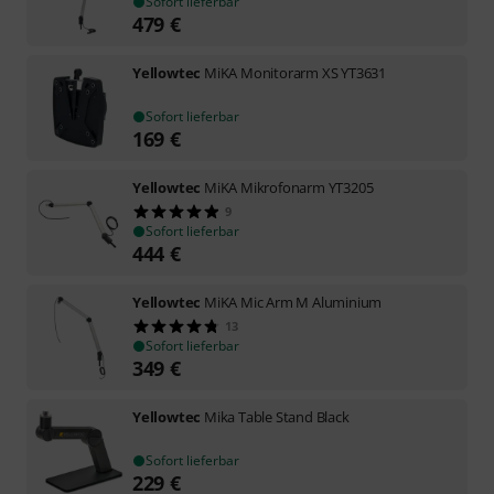
Sofort lieferbar
479
€
Yellowtec
MiKA Monitorarm XS YT3631
Sofort lieferbar
169
€
Yellowtec
MiKA Mikrofonarm YT3205
9
Sofort lieferbar
444
€
Yellowtec
MiKA Mic Arm M Aluminium
13
Sofort lieferbar
349
€
Yellowtec
Mika Table Stand Black
Sofort lieferbar
229
€