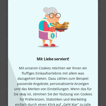
Sofort lieferbar
49
€
Yellowtec
MiKA Wall Mount Pole 35 YT3261
1
Sofort lieferbar
155
€
Yellowtec
Litt Signal Light YT9100 Base
2
Sofort lieferbar
149
€
Mit Liebe serviert!
Mit unseren Cookies möchten wir Ihnen ein
Yellowtec
MiKA Cable Clamp YT3221
fluffiges Einkaufserlebnis mit allem was
1
Sofort lieferbar
dazugehört bieten. Dazu zählen zum Beispiel
35
€
passende Angebote, personalisierte Anzeigen
und das Merken von Einstellungen. Wenn das für
Yellowtec
MiKA Microphone Arm YT3705
Sie okay ist, stimmen Sie der Nutzung von Cookies
2
für Präferenzen, Statistiken und Marketing
Sofort lieferbar
einfach durch einen Klick auf „Geht klar“ zu (
alle