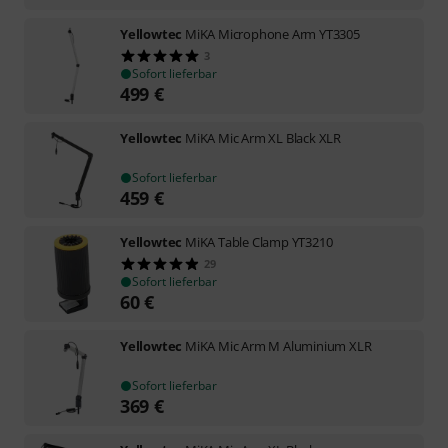
Yellowtec
MiKA Microphone Arm YT3305
3
Sofort lieferbar
499
€
Yellowtec
MiKA Mic Arm XL Black XLR
Sofort lieferbar
459
€
Yellowtec
MiKA Table Clamp YT3210
29
Sofort lieferbar
60
€
Yellowtec
MiKA Mic Arm M Aluminium XLR
Sofort lieferbar
369
€