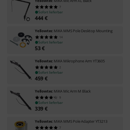
Yellowtec
MiKA Mic Arm XL Black
7
Sofort lieferbar
444
€
Yellowtec
MiKA MMS Pole Desktop Mounting
14
Sofort lieferbar
53
€
Yellowtec
MiKA Mikrophone Arm YT3605
2
Sofort lieferbar
459
€
Yellowtec
MiKA Mic Arm M Black
9
Sofort lieferbar
339
€
Yellowtec
MiKA MMS Pole Adapter YT3213
7