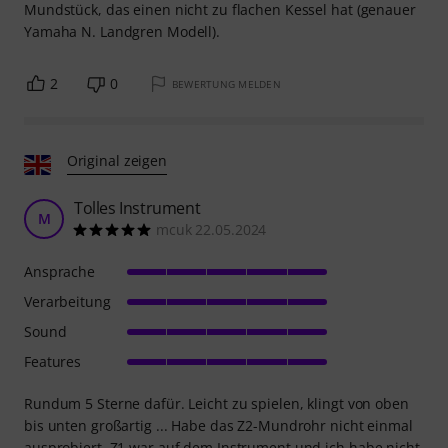
Mundstück, das einen nicht zu flachen Kessel hat (genauer
Yamaha N. Landgren Modell).
2
0
BEWERTUNG MELDEN
Original zeigen
Tolles Instrument
M
mcuk 22.05.2024
Ansprache
Verarbeitung
Sound
Features
Rundum 5 Sterne dafür. Leicht zu spielen, klingt von oben
bis unten großartig ... Habe das Z2-Mundrohr nicht einmal
ausprobiert, Z1 war auf dem Instrument und ich habe nicht