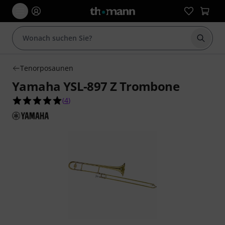
Suche 
Tenorposaunen
Yamaha YSL-897 Z Trombone
5.0 von 5 Sternen aus 4 Kundenbewertungen
(
4
)