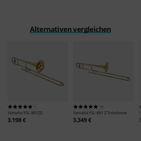
Alternativen vergleichen
1
15
Yamaha
YSL-891ZD
Yamaha
YSL-891 Z Trombone
3.198 €
3.349 €