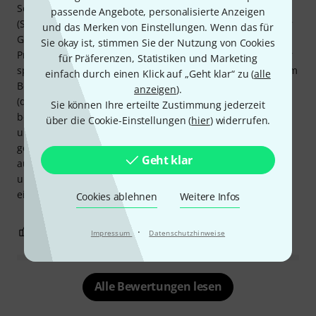
Serie. Ich spiele sie hauptsächlich in einer Blaskapelle
passende Angebote, personalisierte Anzeigen
(Straßenmusikensemble). Neben der dezenten Eleganz der
und das Merken von Einstellungen. Wenn das für
Gegengewichtsdetails finde ich, dass sie eine viel bessere
Sie okay ist, stimmen Sie der Nutzung von Cookies
Projektion hat, angenehmer zu spielen ist und sich leichter
für Präferenzen, Statistiken und Marketing
spielen lässt, wenn Kraft gefragt ist. Ich spiele sie mit einem
einfach durch einen Klick auf „Geht klar“ zu (
alle
Best Brass TB-S-6B oder einem Denis Wick 7CS Mundstück
anzeigen
).
(das ich bereits besaß und auf meiner alten Posaune
Sie können Ihre erteilte Zustimmung jederzeit
benutzt hatte). Das mitgelieferte Mundstück ist...
über die Cookie-Einstellungen (
hier
) widerrufen.
unspektakulär, besonders wenn man bestimmte Modelle
gewohnt ist. Ganz zu schweigen vom Originalkoffer, der
Geht klar
aussieht, als käme er aus einer anderen Zeit. Er ist
unpraktisch und unbequem. Ich habe ihn sofort durch
einen Thomann-Koffer (Modell TV) ersetzt.
Cookies ablehnen
Weitere Infos
0
0
·
BEWERTUNG MELDEN
Impressum
Datenschutzhinweise
Alle Bewertungen lesen