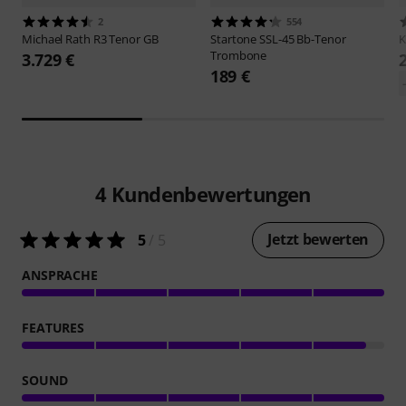
2
554
Michael Rath
R3 Tenor GB
Startone
SSL-45 Bb-Tenor
Trombone
3.729 €
189 €
4
Kundenbewertungen
Jetzt bewerten
5
/ 5
ANSPRACHE
FEATURES
SOUND