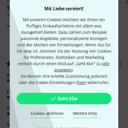
Sax
Stand
5.749 €
22,50 €
Mit Liebe serviert!
-24%
UVP: 7.543,20 €
-25%
UVP: 29,90 €
Mit unseren Cookies möchten wir Ihnen ein
fluffiges Einkaufserlebnis mit allem was
dazugehört bieten. Dazu zählen zum Beispiel
passende Angebote, personalisierte Anzeigen
und das Merken von Einstellungen. Wenn das für
8
Kundenbewertungen
Sie okay ist, stimmen Sie der Nutzung von Cookies
für Präferenzen, Statistiken und Marketing
Jetzt bewerten
einfach durch einen Klick auf „Geht klar“ zu (
alle
4.6
/ 5
anzeigen
).
ANSPRACHE
Sie können Ihre erteilte Zustimmung jederzeit
über die Cookie-Einstellungen (
hier
) widerrufen.
FEATURES
Geht klar
SOUND
Cookies ablehnen
Weitere Infos
VERARBEITUNG
·