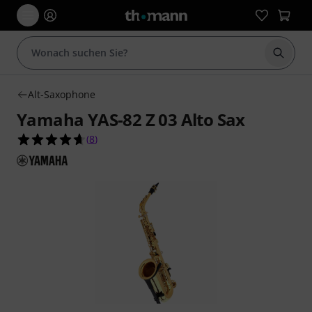
Suche 
Alt-Saxophone
Yamaha YAS-82 Z 03 Alto Sax
4.6 von 5 Sternen aus 8 Kundenbewertungen
(
8
)