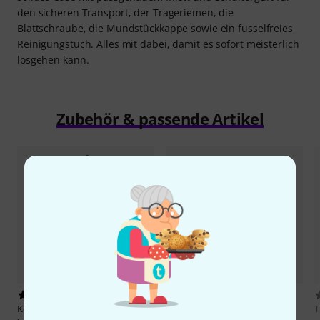
den sicheren Transport, der Trageriemen, die
Blattschraube, die Mundstückkappe sowie ein fusselfreies
Reinigungstuch. Alles mit dabei, damit es sofort meisterlich
losgehen kann.
Zubehör & passende Artikel
7
1095
Keilwerth
SX 90R "Shadow" Alto
K&M
14300 Tenor/ Alto Sax