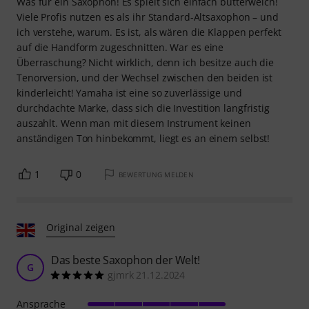
Was für ein Saxophon! Es spielt sich einfach butterweich!
Viele Profis nutzen es als ihr Standard-Altsaxophon – und
ich verstehe, warum. Es ist, als wären die Klappen perfekt
auf die Handform zugeschnitten. War es eine
Überraschung? Nicht wirklich, denn ich besitze auch die
Tenorversion, und der Wechsel zwischen den beiden ist
kinderleicht! Yamaha ist eine so zuverlässige und
durchdachte Marke, dass sich die Investition langfristig
auszahlt. Wenn man mit diesem Instrument keinen
anständigen Ton hinbekommt, liegt es an einem selbst!
1
0
BEWERTUNG MELDEN
Original zeigen
Das beste Saxophon der Welt!
G
gjmrk 21.12.2024
Ansprache