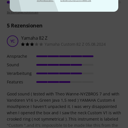
Impressum
Datenschutzhinweise
Bewertungsrichtlinien
5
Rezensionen
Yamaha 82 Z
YC
Yamaha Custom 82 Z 05.08.2024
Ansprache
Sound
Verarbeitung
Features
Good sound ( tested with Theo Wanne-NYZBROS 7 and with
Vandoren V16 s+,Green Java 1,5 reed ) YAMAHA Custom 4
mouthpiece I haven't unpacked it. I was very disappointed
when I opened the box and I saw the neck Custom V1 is with
crooked ring ( not symmetrical ) .This instrument is labeled
"Custom ",and it's impossible to be made like this from the