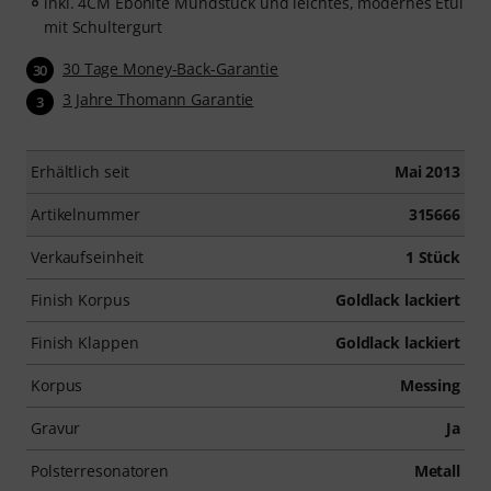
inkl. 4CM Ebonite Mundstück und leichtes, modernes Etui
mit Schultergurt
30 Tage Money-Back-Garantie
30
3 Jahre Thomann Garantie
3
Erhältlich seit
Mai 2013
Artikelnummer
315666
Verkaufseinheit
1 Stück
Finish Korpus
Goldlack lackiert
Finish Klappen
Goldlack lackiert
Korpus
Messing
Gravur
Ja
Polsterresonatoren
Metall