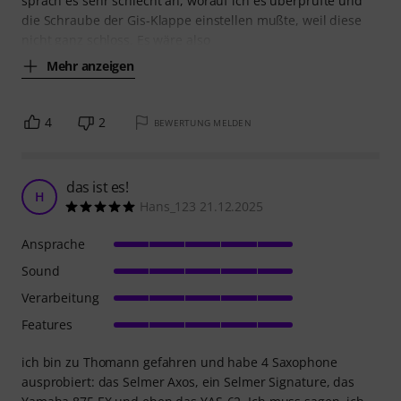
sprach es sehr schlecht an, worauf ich es überprüfte und
die Schraube der Gis-Klappe einstellen mußte, weil diese
nicht ganz schloss. Es wäre also
Mehr anzeigen
4
2
BEWERTUNG MELDEN
das ist es!
H
Hans_123 21.12.2025
Ansprache
Sound
Verarbeitung
Features
ich bin zu Thomann gefahren und habe 4 Saxophone
ausprobiert: das Selmer Axos, ein Selmer Signature, das