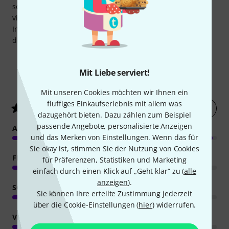
sondern die Geometrie des S-Bogens. Die wurde in der
vierten Generation leicht enger konzipiert, wodurch das
Instrument mit obertonreicher Strahlkraft insbesondere in
den Höhen punktet.
Mit Liebe serviert!
30
Kundenbewertungen
Mit unseren Cookies möchten wir Ihnen ein
fluffiges Einkaufserlebnis mit allem was
Jetzt bewerten
4.8
/ 5
dazugehört bieten. Dazu zählen zum Beispiel
passende Angebote, personalisierte Anzeigen
ANSPRACHE
und das Merken von Einstellungen. Wenn das für
Sie okay ist, stimmen Sie der Nutzung von Cookies
FEATURES
für Präferenzen, Statistiken und Marketing
einfach durch einen Klick auf „Geht klar“ zu (
alle
anzeigen
).
SOUND
Sie können Ihre erteilte Zustimmung jederzeit
über die Cookie-Einstellungen (
hier
) widerrufen.
VERARBEITUNG