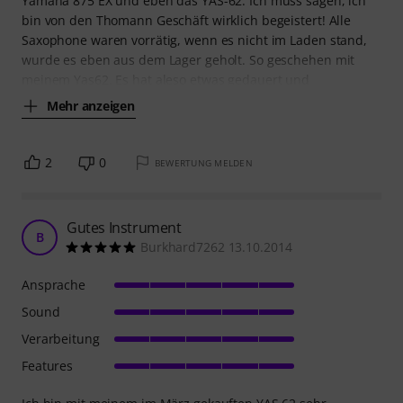
Yamaha 875 EX und eben das YAS-62. Ich muss sagen, ich
bin von den Thomann Geschäft wirklich begeistert! Alle
Saxophone waren vorrätig, wenn es nicht im Laden stand,
wurde es eben aus dem Lager geholt. So geschehen mit
meinem Yas62. Es hat aleso etwas gedauert und
Mehr anzeigen
2
0
BEWERTUNG MELDEN
Gutes Instrument
B
Burkhard7262 13.10.2014
Ansprache
Sound
Verarbeitung
Features