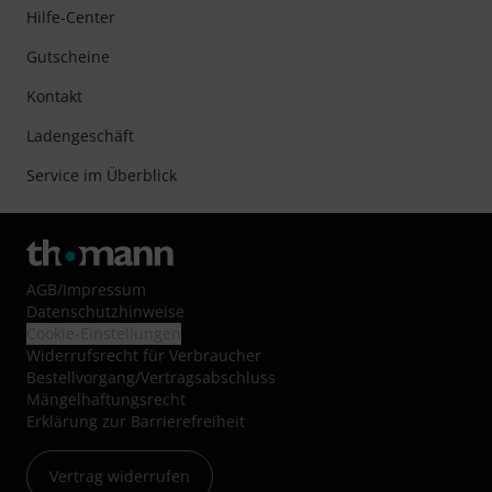
Hilfe-Center
Gutscheine
Kontakt
Ladengeschäft
Service im Überblick
AGB
/
Impressum
Datenschutzhinweise
Cookie-Einstellungen
Widerrufsrecht für Verbraucher
Bestellvorgang/Vertragsabschluss
Mängelhaftungsrecht
Erklärung zur Barrierefreiheit
Vertrag widerrufen