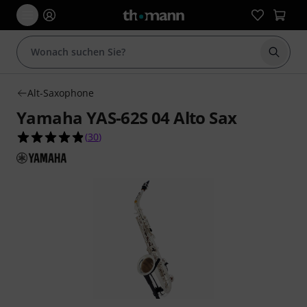
Suche 
Alt-Saxophone
Yamaha YAS-62S 04 Alto Sax
4.8 von 5 Sternen aus 30 Kundenbewertungen
(
30
)