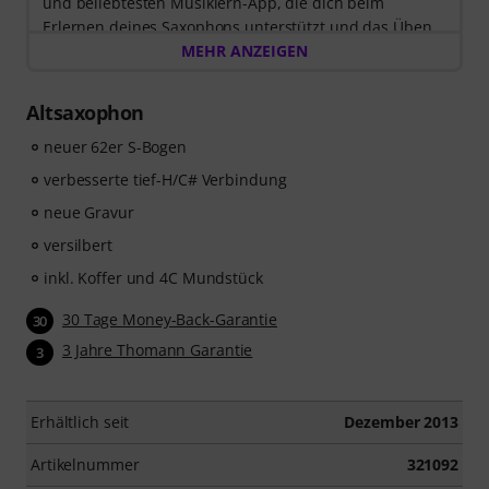
und beliebtesten Musiklern-App, die dich beim
Erlernen deines Saxophons unterstützt und das Üben
zum Vergnügen wird. Entdecke die Welt der Musik mit
MEHR ANZEIGEN
60 interaktiven Schritt-für-Schritt-Lektionen
, über
400
Songs mit hochwertiger Begleitmusik
, und mehr als
Altsaxophon
270 zielgerichteten Übungen
.
Das interaktive Live-Feedback von tonestro hört dir
neuer 62er S-Bogen
beim Spielen zu, analysiert jeden gespielten Ton und
verbesserte tief-H/C# Verbindung
gibt dir unmittelbar Rückmeldung zur Tonhöhe und
neue Gravur
Rhythmus. Ergreife jetzt die Chance, deine
Saxophonfähigkeiten flexibel, effektiv und mit Freude
versilbert
zu entwickeln – zu jeder Zeit, an jedem Ort. Keine
inkl. Koffer und 4C Mundstück
automatische Verlängerung!
30 Tage Money-Back-Garantie
30
3 Jahre Thomann Garantie
3
Erhältlich seit
Dezember 2013
Artikelnummer
321092