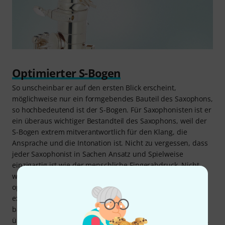
Optimierter S-Bogen
So unscheinbar er auf den ersten Blick erscheint,
möglichweise nur ein formgebendes Bauteil des Saxophons,
so hochbedeutend ist der S-Bogen. Für Saxophonisten ist er
ein überaus wichtiger Bestandteil des Saxophons, weil der
S-Bogen extrem mitverantwortlich für den Klang, die
Ansprache und die Intonation ist. Nicht zu vergessen, dass
jeder Saxophonist in Sachen Ansatz und Spielweise
einzigartig ist wie der menschliche Fingerabdruck. Nicht
wenige suchen ihr Saxophonisten-Leben lang nach dem
optimalen S-Bogen. Bei der 62er-Serie von Yamaha wurde
exakt dieses Bauteil nach aktuellsten Erkenntnissen
basierend auf der Erfahrung renommierter Musiker
überarbeitet. Ausschlaggebend ist nicht etwa das Material,