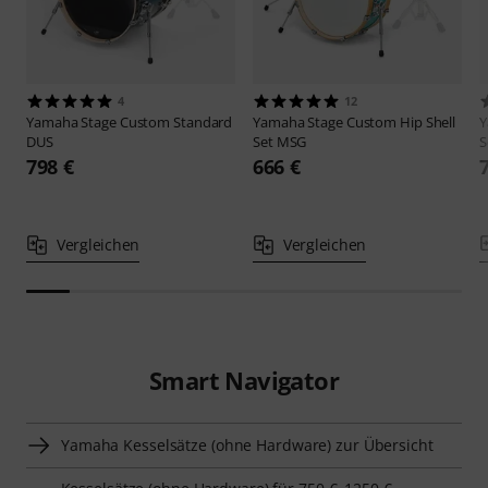
4
12
Yamaha
Stage Custom Standard
Yamaha
Stage Custom Hip Shell
DUS
Set MSG
S
798 €
666 €
Vergleichen
Vergleichen
Smart Navigator
Yamaha Kesselsätze (ohne Hardware) zur Übersicht