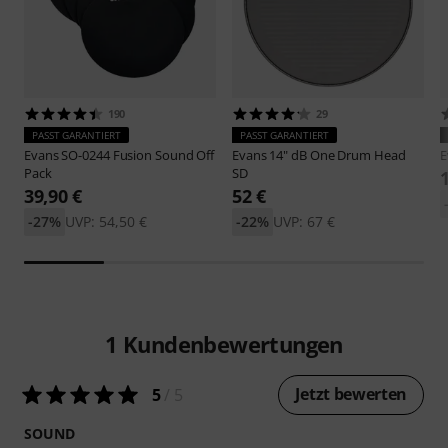
190
29
PASST GARANTIERT
PASST GARANTIERT
Evans
SO-0244 Fusion Sound Off
Evans
14" dB One Drum Head
E
Pack
SD
39,90 €
52 €
-27%
UVP: 54,50 €
-22%
UVP: 67 €
1
Kundenbewertungen
Jetzt bewerten
5
/ 5
SOUND