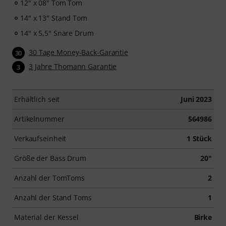
12" x 08" Tom Tom
14" x 13" Stand Tom
14" x 5,5" Snare Drum
30 Tage Money-Back-Garantie
30
3 Jahre Thomann Garantie
3
Erhältlich seit
Juni 2023
Artikelnummer
564986
Verkaufseinheit
1 Stück
Größe der Bass Drum
20"
Anzahl der TomToms
2
Anzahl der Stand Toms
1
Material der Kessel
Birke