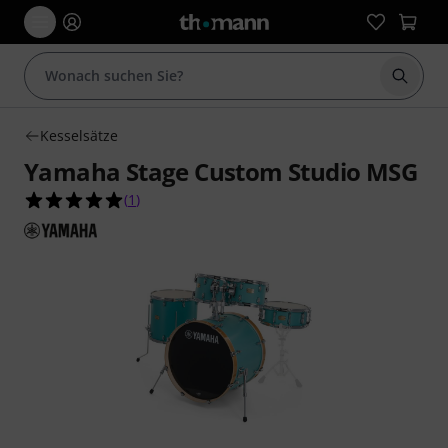
Suche 
Kesselsätze
Yamaha Stage Custom Studio MSG
5.0 von 5 Sternen aus 1 Kundenbewertungen
(
1
)