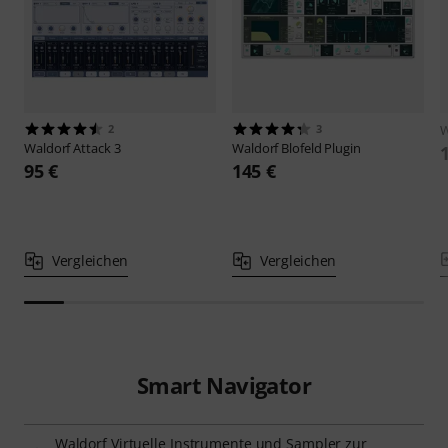
2
3
W
Waldorf
Attack 3
Waldorf
Blofeld Plugin
95 €
145 €
Vergleichen
Vergleichen
Smart Navigator
Waldorf Virtuelle Instrumente und Sampler zur