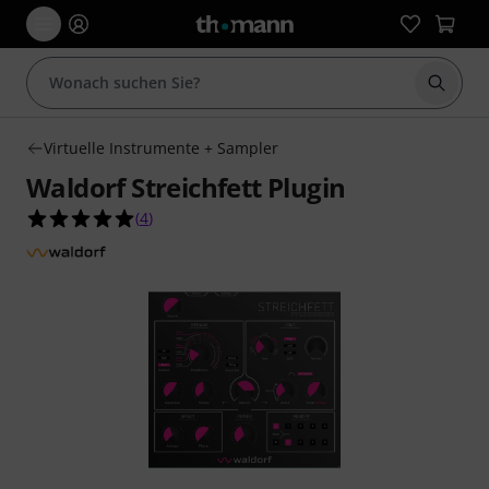
Suche 
Virtuelle Instrumente + Sampler
Waldorf Streichfett Plugin
5.0 von 5 Sternen aus 4 Kundenbewertungen
(
4
)