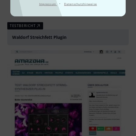
·
Impressum
Datenschutzhinweise
TESTBERICHT
Waldorf Streichfett Plugin