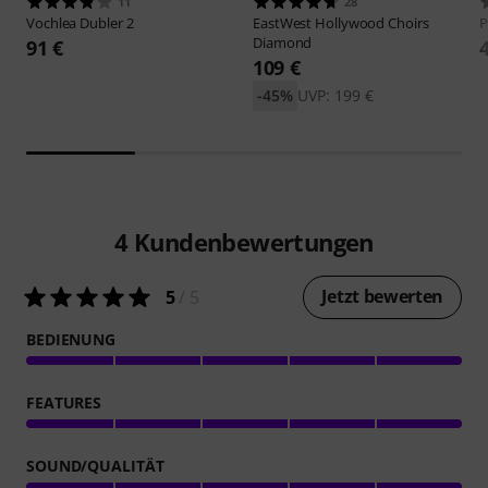
11
28
Vochlea
Dubler 2
EastWest
Hollywood Choirs
P
Diamond
91 €
109 €
-45%
UVP: 199 €
4
Kundenbewertungen
Jetzt bewerten
5
/ 5
BEDIENUNG
FEATURES
SOUND/QUALITÄT