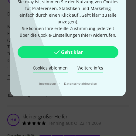
Markus806 11.11.2009
Sie okay ist, stimmen Sie der Nutzung von Cookies
für Präferenzen, Statistiken und Marketing
Druckqualität
einfach durch einen Klick auf „Geht klar“ zu (
alle
anzeigen
).
Manchmal sind es doch die einfachen Kleinigkeiten, die
Sie können Ihre erteilte Zustimmung jederzeit
Freude machen und das Leben erleichtern. Nach vielen
über die Cookie-Einstellungen (
hier
) widerrufen.
(und nicht immer erfolgreichen) Versuchen das
Transponieren, bzw. die Sache mit den Vorzeichen rein
Geht klar
"intellektuell" zu erklären sage ich nun: "Schau doch mal
auf den Quintenzirkel an der Wand." Dasselbe funktioniert
auch, wenn D/F# auf der Gitarre durchgenommen
Cookies ablehnen
Weitere Infos
Mehr anzeigen
·
Impressum
Datenschutzhinweise
2
0
BEWERTUNG MELDEN
kleiner großer Helfer
HA
Henning aus O. 22.11.2009
Druckqualität