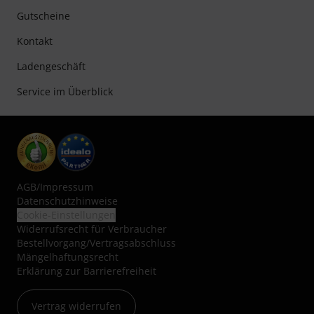
Gutscheine
Kontakt
Ladengeschäft
Service im Überblick
AGB
/
Impressum
Datenschutzhinweise
Cookie-Einstellungen
Widerrufsrecht für Verbraucher
Bestellvorgang/Vertragsabschluss
Mängelhaftungsrecht
Erklärung zur Barrierefreiheit
Vertrag widerrufen