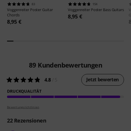
83
154
Voggenreiter
Poster Guitar
Voggenreiter
Poster Bass Guitars
V
Chords
G
8,95 €
8,95 €
89
Kundenbewertungen
Jetzt bewerten
4.8
/ 5
DRUCKQUALITÄT
Bewertungsrichtlinien
22
Rezensionen