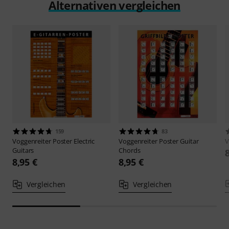
Alternativen vergleichen
159
83
Voggenreiter
Poster Electric
Voggenreiter
Poster Guitar
V
Guitars
Chords
8,95 €
8,95 €
Vergleichen
Vergleichen