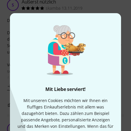
Äußerst nützlich
S
skamba 13.11.2019
Druckqualität
Das Plakat enthält kompakt alle Informationen hinsichtlich
der Harmonielehre. Bei mir hängt es direkt über dem
Schreibtisch bzw. Keyboard und ist somit immer einsehbar
und durch die Größe auch sehr gut lesbar.
Vor allem für Anfänger scheint mir das Plakat nützlich zu
sein, wenn man eine schnell bestimmte Tonleiter oder
Akkorde braucht - Fortgeschrittene
Mehr anzeigen
Mit Liebe serviert!
Mit unseren Cookies möchten wir Ihnen ein
0
0
BEWERTUNG MELDEN
fluffiges Einkaufserlebnis mit allem was
dazugehört bieten. Dazu zählen zum Beispiel
passende Angebote, personalisierte Anzeigen
Erfreuliche Kleinigkeiten
und das Merken von Einstellungen. Wenn das für
M