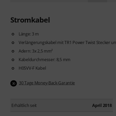
Stromkabel
Länge: 3 m
Verlängerungskabel mit TR1 Power Twist Stecker u
Adern: 3x 2,5 mm²
Kabeldurchmesser: 8,5 mm
H05VV-F Kabel
30 Tage Money-Back-Garantie
30
Erhältlich seit
April 2018