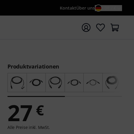
Kontakt
Über uns
DE / €
e mit Suchwort {searchTerm} starten
Produktvariationen
27
€
Alle Preise inkl. MwSt.