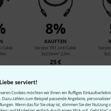
%
8%
N
KAUFTEN
k Cable
Varytec TR1 Link Cable
Varyte
,0m
3x2,5mm² 2,0m
3x2
25 €
Liebe serviert!
Vergleichen
seren Cookies möchten wir Ihnen ein fluffiges Einkaufserlebn
n. Dazu zählen zum Beispiel passende Angebote, personalisie
llungen. Wenn das für Sie okay ist, stimmen Sie der Nutzung 
tiken und Marketing einfach durch einen Klick auf „Geht klar“ z