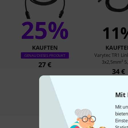
25%
11
KAUFTEN
KAUFTE
Varytec TR1 Lin
GENAU DIESES PRODUKT
3x2,5mm² 5
27 €
34 €
Mit 
Mit un
biete
Einste
Statis