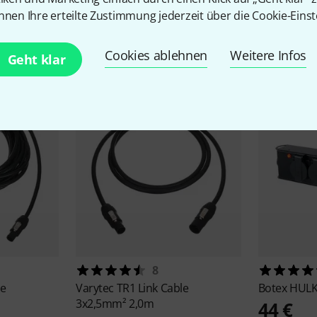
nnen Ihre erteilte Zustimmung jederzeit über die Cookie-Einst
Zubehör & passende Artike
Cookies ablehnen
Weitere Infos
Geht klar
8
le
Varytec
TR1 Link Cable
Botex
HULK
3x2,5mm² 2,0m
44 €