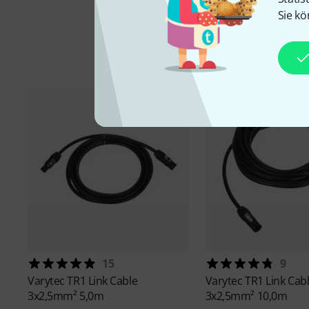
Sie kö
15
9
Varytec
TR1 Link Cable
Varytec
TR1 Link Cab
3x2,5mm² 5,0m
3x2,5mm² 10,0m