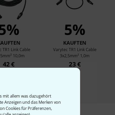
5%
5%
KAUFTEN
KAUFTEN
c TR1 Link Cable
Varytec TR1 Link Cable
,5mm² 10,0m
3x2,5mm² 1,0m
42 €
23 €
is mit allem was dazugehört
rte Anzeigen und das Merken von
von Cookies für Präferenzen,
u (
alle anzeigen
).