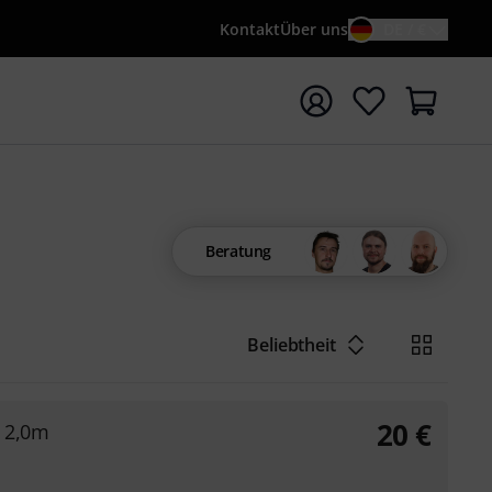
Kontakt
Über uns
DE / €
e mit Suchwort {searchTerm} starten
Beratung
Beliebtheit
20
€
² 2,0m