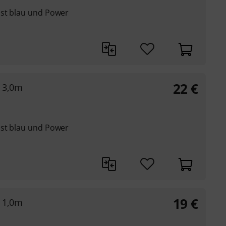
ist blau und Power
22
€
² 3,0m
ist blau und Power
19
€
² 1,0m