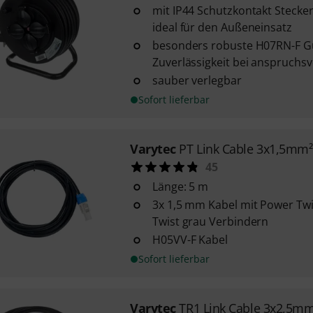
mit IP44 Schutzkontakt Stecke
ideal für den Außeneinsatz
besonders robuste H07RN-F G
Zuverlässigkeit bei anspruchsv
sauber verlegbar
Sofort lieferbar
Varytec
PT Link Cable 3x1,5mm
45
Länge: 5 m
3x 1,5 mm Kabel mit Power Tw
Twist grau Verbindern
H05VV-F Kabel
Sofort lieferbar
Varytec
TR1 Link Cable 3x2,5m