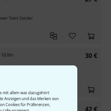
wer Twist Stecker
30
€
² 10,0m
t blau und Power
is mit allem was dazugehört
rte Anzeigen und das Merken von
von Cookies für Präferenzen,
42
€
m² 10,0m
u (
alle anzeigen
).