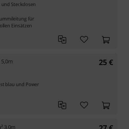
r und Steckdosen
ummileitung für
ollen Einsätzen
25
€
² 5,0m
ist blau und Power
27
€
m² 3,0m