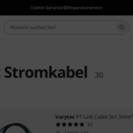
3 Jahre Garantie
Reparaturservice
Such
c Stromkabel
30
Varytec
PT Link Cable 3x1,5mm
92
Länge: 2 m