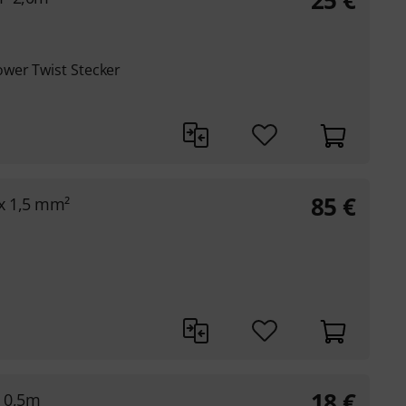
25
€
wer Twist Stecker
85
€
x 1,5 mm²
18
€
² 0,5m