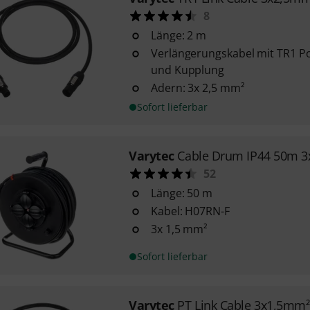
8
Länge: 2 m
Verlängerungskabel mit TR1 Po
und Kupplung
Adern: 3x 2,5 mm²
Sofort lieferbar
Varytec
Cable Drum IP44 50m 3
52
Länge: 50 m
Kabel: H07RN-F
3x 1,5 mm²
Sofort lieferbar
Varytec
PT Link Cable 3x1,5mm