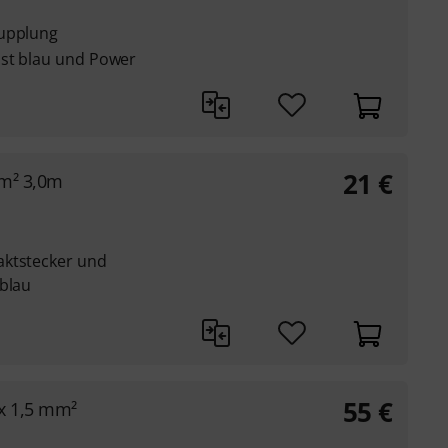
Kupplung
ist blau und Power
21
€
m² 3,0m
aktstecker und
 blau
55
€
x 1,5 mm²