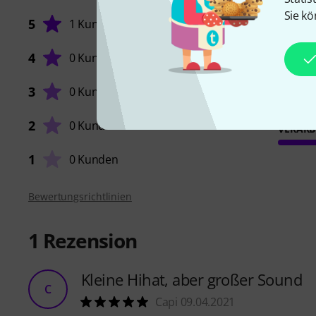
Sie kö
5
1 Kunde
4
0 Kunden
SOUND
3
0 Kunden
2
0 Kunden
VERARB
1
0 Kunden
Bewertungsrichtlinien
1
Rezension
Kleine Hihat, aber großer Sound
C
Capi 09.04.2021