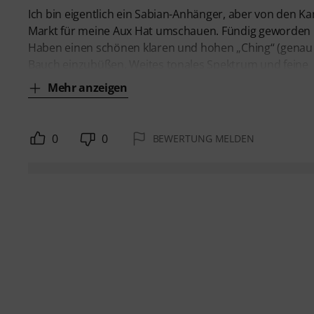
Ich bin eigentlich ein Sabian-Anhänger, aber von den Ka
Markt für meine Aux Hat umschauen. Fündig geworden bi
Haben einen schönen klaren und hohen „Ching“ (genau 
Bauch einzubüßen. Weites tonales Spektrum und feine
Mehr anzeigen
0
0
BEWERTUNG MELDEN