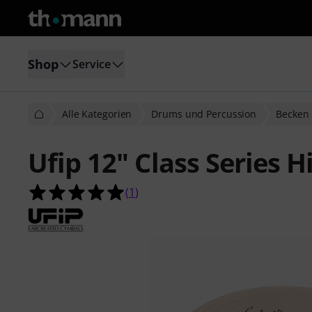
Shop
Service
Alle Kategorien
Drums und Percussion
Becken
Ufip 12" Class Series 
5.0 von 5 Sternen aus 1 Kundenbe
(
1
)