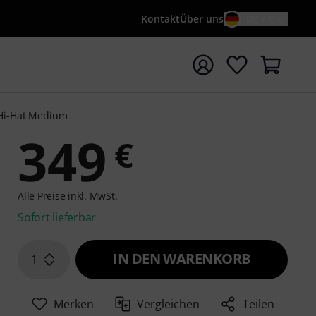
Kontakt
Über uns
DE / €
e mit Suchwort {searchTerm} starten
 Hi-Hat Medium
349
€
Alle Preise inkl. MwSt.
Sofort lieferbar
IN DEN WARENKORB
1
Merken
Vergleichen
Teilen