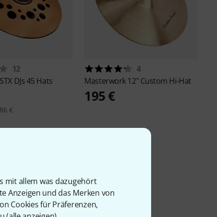
12
4
STX DJs 45 Hats
Masterwork
12" Custom Hi-Hat
195 €
86 €
is mit allem was dazugehört
rte Anzeigen und das Merken von
von Cookies für Präferenzen,
u (
alle anzeigen
).