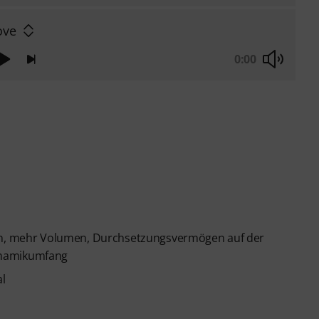
ove
0:00
ten, mehr Volumen, Durchsetzungsvermögen auf der
ynamikumfang
al