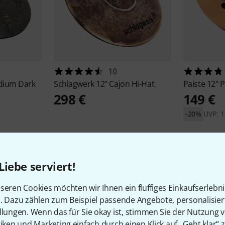
10
edium Dark
Schlagwerk
12" Cajon Hi-Hat
Paiste
12" P
298 €
149 €
-20%
UVP: 1
Liebe serviert!
seren Cookies möchten wir Ihnen ein fluffiges Einkaufserlebn
1
Kundenbewertungen
n. Dazu zählen zum Beispiel passende Angebote, personalisie
llungen. Wenn das für Sie okay ist, stimmen Sie der Nutzung 
tiken und Marketing einfach durch einen Klick auf „Geht klar“ z