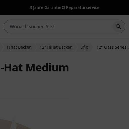
3 Jahre Garantie
Reparaturservice
Such
Hihat Becken
12" HiHat Becken
Ufip
12" Class Series
Hi-Hat Medium
wertungen