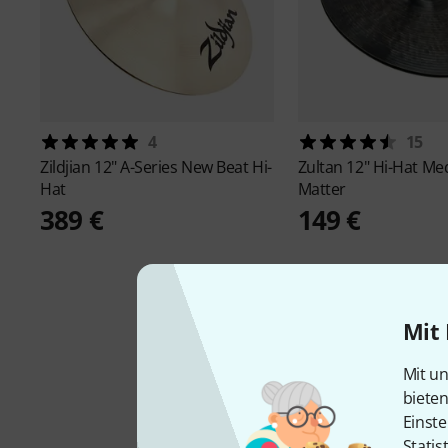
4
15
Zildjian
12" A-Series New Beat Hi-
Zultan
12" Hi-Hat M
Hat
Matter
389 €
149 €
Mit 
Mit un
biete
Einste
Statis