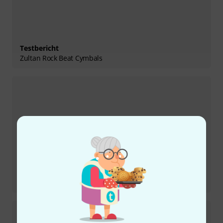
Testbericht
Zultan Rock Beat Cymbals
Testbericht
Tama Stewart Copeland 14“ x 5“ Signature Snaredrum