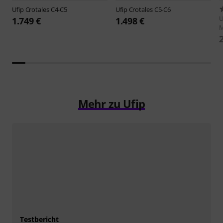
Ufip
Crotales C4-C5
Ufip
Crotales C5-C6
U
1.749 €
1.498 €
Mehr zu Ufip
Testbericht