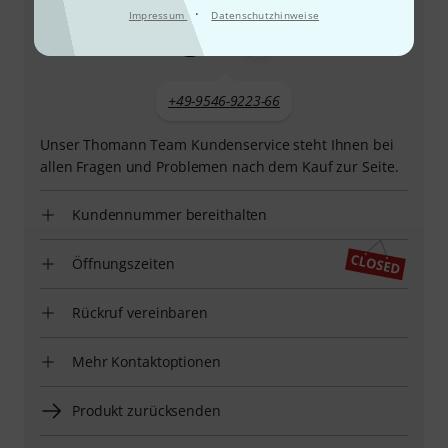
·
Impressum
Datenschutzhinweise
+49-9546-9223-66
Unser Thomann Team Kundenservice steht Ihnen bei
allen Fragen und Problemen nach dem Kauf zur Seite.
Kundennummer bereithalten
Öffnungszeiten
Rückruf vereinbaren
Mehr Kontaktoptionen
Produkt zurücksenden