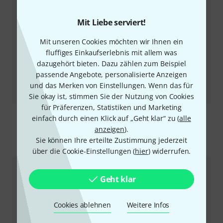
Mit Liebe serviert!
Mit unseren Cookies möchten wir Ihnen ein
fluffiges Einkaufserlebnis mit allem was
dazugehört bieten. Dazu zählen zum Beispiel
Testbericht
passende Angebote, personalisierte Anzeigen
PDP Concept 14“ x 8“ Brushed Aluminum, Brass und
und das Merken von Einstellungen. Wenn das für
Bronze
Sie okay ist, stimmen Sie der Nutzung von Cookies
für Präferenzen, Statistiken und Marketing
einfach durch einen Klick auf „Geht klar“ zu (
alle
anzeigen
).
Sie können Ihre erteilte Zustimmung jederzeit
So erreichen Sie uns
über die Cookie-Einstellungen (
hier
) widerrufen.
Kundenservice
Geht klar
Cookies ablehnen
Weitere Infos