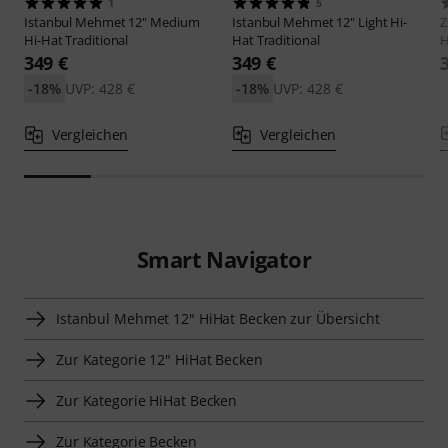
1
5
Istanbul Mehmet
12" Medium
Istanbul Mehmet
12" Light Hi-
Z
Hi-Hat Traditional
Hat Traditional
H
349 €
349 €
-18%
UVP: 428 €
-18%
UVP: 428 €
Vergleichen
Vergleichen
Smart Navigator
Istanbul Mehmet 12" HiHat Becken zur Übersicht
Zur Kategorie 12" HiHat Becken
Zur Kategorie HiHat Becken
Zur Kategorie Becken