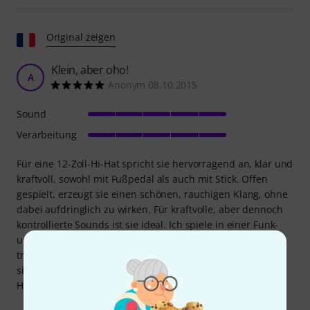
Original zeigen
Klein, aber oho!
A
Anonym 08.10.2015
Sound
Verarbeitung
Für eine 12-Zoll-Hi-Hat spricht sie hervorragend an, klar und
kraftvoll, sowohl mit Fußpedal als auch mit Stick. Offen
gespielt, erzeugt sie einen schönen, rauchigen Klang, ohne
dabei aufdringlich zu wirken. Für kraftvolle, aber dennoch
kontrollierte Sounds ist sie ideal. Ich spiele in einer Funk-
und einer Pop-Rock-Band, und diese Hi-Hat mit ihrem
trockenen Klang (vermutlich aufgrund der Lackierung) hat
sich sofort perfekt in den Mix eingefügt. Sie ist meine
Haupt-Hi-Hat geworden.