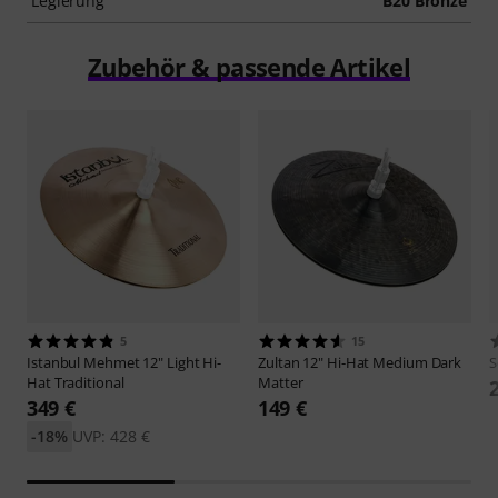
Legierung
B20 Bronze
Zubehör & passende Artikel
5
15
Istanbul Mehmet
12" Light Hi-
Zultan
12" Hi-Hat Medium Dark
S
Hat Traditional
Matter
349 €
149 €
-18%
UVP: 428 €