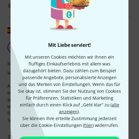
1
0
BEWERTUNG MELDEN
Original zeigen
Perfekte Verarbeitung und Klang
Mit Liebe serviert!
L
Luis306 17.12.2018
Mit unseren Cookies möchten wir Ihnen ein
Sound
fluffiges Einkaufserlebnis mit allem was
dazugehört bieten. Dazu zählen zum Beispiel
Verarbeitung
passende Angebote, personalisierte Anzeigen
und das Merken von Einstellungen. Wenn das für
Als ich sie zum ersten Mal bekam, fand ich den Klang für
Sie okay ist, stimmen Sie der Nutzung von Cookies
eine Hi-Hat etwas zu basslastig, aber je mehr ich damit
für Präferenzen, Statistiken und Marketing
spiele, desto besser gefällt er mir. Die Oberfläche ist
einfach durch einen Klick auf „Geht klar“ zu (
alle
wunderschön, wenn man unpolierte Becken mag. Der
anzeigen
).
flache Boden mit den Löchern erzeugt beim Öffnen und
Sie können Ihre erteilte Zustimmung jederzeit
Schließen einen lauten Klang. Absolut empfehlenswert.
über die Cookie-Einstellungen (
hier
) widerrufen.
0
0
BEWERTUNG MELDEN