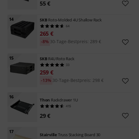
55 €
14
SKB
Roto-Molded 4U Shallow Rack
64
265 €
-8%
30-Tage-Bestpreis: 289 €
15
SKB
R4U Roto Rack
33
259 €
-13%
30-Tage-Bestpreis: 298 €
16
Thon
Rackdrawer 1U
415
29 €
17
Stairville
Truss Stacking Board 30