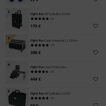
2
Flyht Pro
WP Safe Box 8 IP65
236
179 €
3
Flyht Pro
Case Universal 2 / 120cm
118
398 €
4
Flyht Pro
Case Production
107
444 €
5
Flyht Pro
WP Safe Box 5 IP65
763
69 €