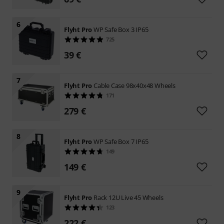
6
Flyht Pro
WP Safe Box 3 IP65
725
39 €
7
Flyht Pro
Cable Case 98x40x48 Wheels
171
279 €
8
Flyht Pro
WP Safe Box 7 IP65
149
149 €
9
Flyht Pro
Rack 12U Live 45 Wheels
123
222 €