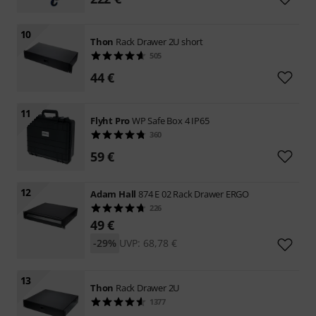
10
Thon
Rack Drawer 2U short
505
44 €
11
Flyht Pro
WP Safe Box 4 IP65
360
59 €
12
Adam Hall
874 E 02 Rack Drawer ERGO
226
49 €
-29%
UVP: 68,78 €
13
Thon
Rack Drawer 2U
1377