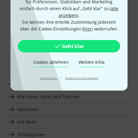
für Präferenzen, Statistiken und Marketing
einfach durch einen Klick auf „Geht klar“ zu (
alle
* Alle Preise inkl. MwSt. zzgl.
Versandkosten
. Ab 29 € versenden
anzeigen
).
wir versandkostenfrei. Angebote solange der Vorrat reicht. Für
Sie können Ihre erteilte Zustimmung jederzeit
Druckfehler und Irrtümer wird keine Haftung übernommen. Die
über die Cookie-Einstellungen (
hier
) widerrufen.
Rechnung wird in EUR ausgestellt.
Geht klar
Cookies ablehnen
Weitere Infos
Mehr entdecken
·
Impressum
Datenschutzhinweise
Thomann Top 50
Alle Cases, Racks und Taschen
Neuheiten
Hot Deals
Schnäppchen