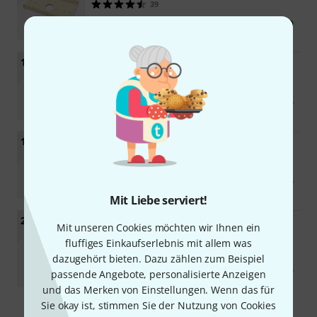
39
24 €
18
Flyht Pro
Rack 6U Double Door Profi
129
139 €
19
Flyht Pro
Rack 10U Live 45 Wheels
67
199 €
Mit Liebe serviert!
20
SKB
Roto-Molded 6U Shallow Rack
Mit unseren Cookies möchten wir Ihnen ein
44
fluffiges Einkaufserlebnis mit allem was
319 €
dazugehört bieten. Dazu zählen zum Beispiel
-18%
UVP: 390,32 €
passende Angebote, personalisierte Anzeigen
und das Merken von Einstellungen. Wenn das für
Sie okay ist, stimmen Sie der Nutzung von Cookies